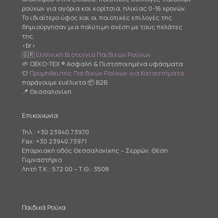
ρούχων για αγόρια και κορίτσια, ηλικίας 0-16 χρονών.
Το ιδιαίτερο ύφος και οι ποιοτικές επιλογές της
δημιούργησαν μια πολύτιμη σχέση με τους πελάτες
της.
<br>
🇬🇷
Ελληνική Βιοτεχνία Παιδικών Ρούχων
🌱 OEKO-TEX ® Ασφαλή & Πιστοποιημένα υφάσματα
👕
Προμηθευτής Παιδικών Ρούχων για Καταστήματα
παράγουμε ευέλικτα 📦 B2B
📍 Θεσσαλονίκη
Επικοινωνία
Τηλ.:
+30 23940.73970
Fax: +30 23940.73971
Επαρχιακή οδός Θεσσαλονίκης – Σερρών, Θέση
Γυμναστήριο
Λητή Τ.Κ.: 572 00 – Τ.Θ.: 3508
Παιδικά Ρούχα