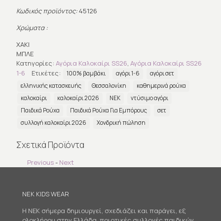
Κωδικός προϊόντος:
45126
Χρώματα :
ΧΑΚΙ
ΜΠΛΕ
Κατηγορίες:
Αγόρια Καλοκαίρι SS26
,
Αγόρια Καλοκαίρι SS26
1-6
Ετικέτες:
100% βαμβάκι
αγόρι 1-6
αγόρι σετ
ελληνικής κατασκευής
Θεσσαλονίκη
καθημερινά ρούχα
καλοκαίρι
καλοκαίρι 2026
ΝΕΚ
ντύσιμο αγόρι
Παιδικά Ρούχα
Παιδικά Ρούχα Για Εμπόρους
σετ
συλλογή καλοκαίρι 2026
Χονδρική πώληση
Σχετικά Προϊόντα
Previous
-
Next
NEK KIDS WEAR
Η NEK σήμερα δημιουργεί, σχεδιάζει και παράγει, εξ
ολοκλήρου στην Ελλάδα, ποιοτικές συλλογές παιδικών