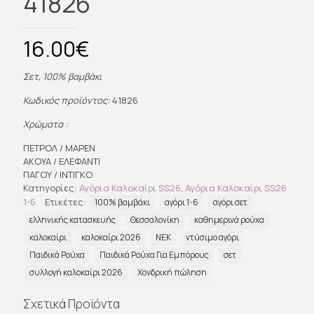
41826
16.00
€
Σετ, 100% βαμβάκι
Κωδικός προϊόντος:
41826
Χρώματα :
ΠΕΤΡΟΛ / ΜΑΡΕΝ
ΑΚΟΥΑ / ΕΛΕΦΑΝΤΙ
ΠΑΓΟΥ / ΙΝΤΙΓΚΟ
Κατηγορίες:
Αγόρια Καλοκαίρι SS26
,
Αγόρια Καλοκαίρι SS26
1-6
Ετικέτες:
100% βαμβάκι
αγόρι 1-6
αγόρι σετ
ελληνικής κατασκευής
Θεσσαλονίκη
καθημερινά ρούχα
καλοκαίρι
καλοκαίρι 2026
ΝΕΚ
ντύσιμο αγόρι
Παιδικά Ρούχα
Παιδικά Ρούχα Για Εμπόρους
σετ
συλλογή καλοκαίρι 2026
Χονδρική πώληση
Σχετικά Προϊόντα