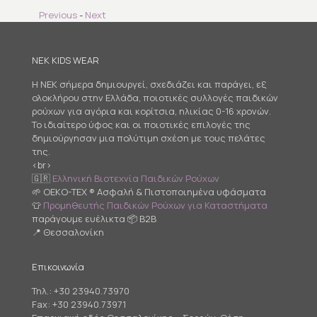
Previous
-
Next
NEK KIDS WEAR
Η NEK σήμερα δημιουργεί, σχεδιάζει και παράγει, εξ
ολοκλήρου στην Ελλάδα, ποιοτικές συλλογές παιδικών
ρούχων για αγόρια και κορίτσια, ηλικίας 0-16 χρονών.
Το ιδιαίτερο ύφος και οι ποιοτικές επιλογές της
δημιούργησαν μια πολύτιμη σχέση με τους πελάτες
της.
<br>
🇬🇷
Ελληνική Βιοτεχνία Παιδικών Ρούχων
🌱 OEKO-TEX ® Ασφαλή & Πιστοποιημένα υφάσματα
👕
Προμηθευτής Παιδικών Ρούχων για Καταστήματα
παράγουμε ευέλικτα 📦 B2B
📍 Θεσσαλονίκη
Επικοινωνία
Τηλ.:
+30 23940.73970
Fax: +30 23940.73971