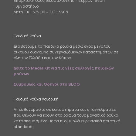
Επαρχιακή οδός Θεσσαλονίκης – Σερρών, Θέση
Γυμναστήριο
Λητή Τ.Κ.: 572 00 – Τ.Θ.: 3508
Παιδικά Ρούχα
Διαθέτουμε τα παιδικά ρούχα μέσω ενός μεγάλου
δικτύου διανομής συνεργαζόμενων καταστημάτων σε
όλη την Ελλάδα και την Κύπρο.
Δείτε το Media Kit για τις νέες συλλογές παιδικών
ρούχων
Συμβουλές και Οδηγοί στο BLOG
Παιδικά Ρούχα Χονδρική
Απευθυνόμαστε σε καταστήματα και επαγγελματίες
που θέλουν να έχουν στα ράφια τους μοναδικά ρούχα
κατασκευασμένα με τα πιο υψηλά ευρωπαϊκά ποιοτικά
standards.