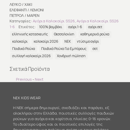
ΛΕΥΚΟ / ΧΑΚΙ
ΕΛΕΦΑΝΤΙ / ΛΕΜΟΝΙ
ΠΕΤΡΟΛ / ΜΑΡΕΝ
Κατηγορίες:
Αγόρια Καλοκαίρι SS26
,
Αγόρια Καλοκαίρι SS26
1-6
Ετικέτες:
100% βαμβάκι
αγόρι 1-6
αγόρι σετ
ελληνικής κατασκευής
Θεσσαλονίκη
καθημερινά ρούχα
καλοκαίρι
καλοκαίρι 2026
ΝΕΚ
ντύσιμο αγόρι
Παιδικά Ρούχα
Παιδικά Ρούχα Για Εμπόρους
σετ
συλλογή καλοκαίρι 2026
Χονδρική πώληση
Σχετικά Προϊόντα
Previous
-
Next
NEK KIDS WEAR
Η NEK σήμερα δημιουργεί, σχεδιάζει και παράγει, εξ
ολοκλήρου στην Ελλάδα, ποιοτικές συλλογές παιδικών
ρούχων για αγόρια και κορίτσια, ηλικίας 0-16 χρονών.
Το ιδιαίτερο ύφος και οι ποιοτικές επιλογές της
δημιούργησαν μια πολύτιμη σχέση με τους πελάτες