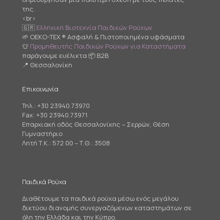
της.
<br>
🇬🇷
Ελληνική Βιοτεχνία Παιδικών Ρούχων
🌱 OEKO-TEX ® Ασφαλή & Πιστοποιημένα υφάσματα
👕
Προμηθευτής Παιδικών Ρούχων για Καταστήματα
παράγουμε ευέλικτα 📦 B2B
📍 Θεσσαλονίκη
Επικοινωνία
Τηλ.:
+30 23940.73970
Fax: +30 23940.73971
Επαρχιακή οδός Θεσσαλονίκης – Σερρών, Θέση
Γυμναστήριο
Λητή Τ.Κ.: 572 00 – Τ.Θ.: 3508
Παιδικά Ρούχα
Διαθέτουμε τα παιδικά ρούχα μέσω ενός μεγάλου
δικτύου διανομής συνεργαζόμενων καταστημάτων σε
όλη την Ελλάδα και την Κύπρο.