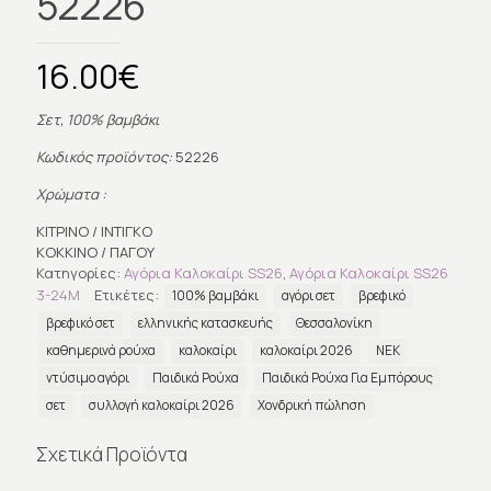
52226
16.00
€
Σετ, 100% βαμβάκι
Κωδικός προϊόντος:
52226
Χρώματα :
ΚΙΤΡΙΝΟ / ΙΝΤΙΓΚΟ
ΚΟΚΚΙΝΟ / ΠΑΓΟΥ
Κατηγορίες:
Αγόρια Καλοκαίρι SS26
,
Αγόρια Καλοκαίρι SS26
3-24Μ
Ετικέτες:
100% βαμβάκι
αγόρι σετ
βρεφικό
βρεφικό σετ
ελληνικής κατασκευής
Θεσσαλονίκη
καθημερινά ρούχα
καλοκαίρι
καλοκαίρι 2026
ΝΕΚ
ντύσιμο αγόρι
Παιδικά Ρούχα
Παιδικά Ρούχα Για Εμπόρους
σετ
συλλογή καλοκαίρι 2026
Χονδρική πώληση
Σχετικά Προϊόντα