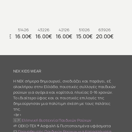
526
51426
43226
42126
51026
63926
.00
€
16.00
€
16.00
€
16.00
€
15.00
€
20.00
€
NEK KIDS WEAR
Η NEK σήμερα δημιουργεί, σχεδιάζει και παράγει, εξ
ολοκλήρου στην Ελλάδα, ποιοτικές συλλογές παιδικών
ρούχων για αγόρια και κορίτσια, ηλικίας 0-16 χρονών.
Το ιδιαίτερο ύφος και οι ποιοτικές επιλογές της
δημιούργησαν μια πολύτιμη σχέση με τους πελάτες
της.
<br>
🇬🇷
Ελληνική Βιοτεχνία Παιδικών Ρούχων
🌱 OEKO-TEX ® Ασφαλή & Πιστοποιημένα υφάσματα
👕
Προμηθευτής Παιδικών Ρούχων για Καταστήματα