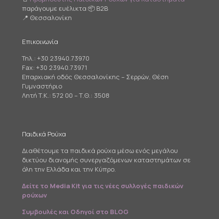
παράγουμε ευέλικτα 📦 B2B
📍 Θεσσαλονίκη
Επικοινωνία
Τηλ.:
+30 23940.73970
Fax: +30 23940.73971
Επαρχιακή οδός Θεσσαλονίκης – Σερρών, Θέση
Γυμναστήριο
Λητή Τ.Κ.: 572 00 – Τ.Θ.: 3508
Παιδικά Ρούχα
Διαθέτουμε τα παιδικά ρούχα μέσω ενός μεγάλου
δικτύου διανομής συνεργαζόμενων καταστημάτων σε
όλη την Ελλάδα και την Κύπρο.
Δείτε το Media Kit για τις νέες συλλογές παιδικών
ρούχων
Συμβουλές και Οδηγοί στο BLOG