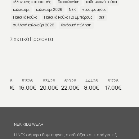
ελληνικής κατασκευής
Θεσσαλονίκη
καθημερινά ρούχα
καλοκαίρι
καλοκαίρι 2026
ΝΕΚ
ντύσιμο αγόρι
Παιδικά Ρούχα
Παιδικά Ρούχα Για Εμπόρους
σετ
συλλογή καλοκαίρι 2026
Χονδρική πώληση
Σχετικά Προϊόντα
2426
51326
63426
61926
44426
61726
.00
€
16.00
€
20.00
€
22.00
€
8.00
€
17.00
€
NEK KIDS WEAR
Η NEK σήμερα δημιουργεί, σχεδιάζει και παράγει, εξ