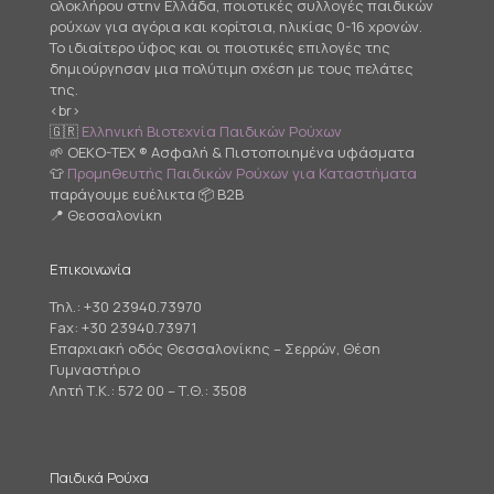
ολοκλήρου στην Ελλάδα, ποιοτικές συλλογές παιδικών
ρούχων για αγόρια και κορίτσια, ηλικίας 0-16 χρονών.
Το ιδιαίτερο ύφος και οι ποιοτικές επιλογές της
δημιούργησαν μια πολύτιμη σχέση με τους πελάτες
της.
<br>
🇬🇷
Ελληνική Βιοτεχνία Παιδικών Ρούχων
🌱 OEKO-TEX ® Ασφαλή & Πιστοποιημένα υφάσματα
👕
Προμηθευτής Παιδικών Ρούχων για Καταστήματα
παράγουμε ευέλικτα 📦 B2B
📍 Θεσσαλονίκη
Επικοινωνία
Τηλ.:
+30 23940.73970
Fax: +30 23940.73971
Επαρχιακή οδός Θεσσαλονίκης – Σερρών, Θέση
Γυμναστήριο
Λητή Τ.Κ.: 572 00 – Τ.Θ.: 3508
Παιδικά Ρούχα