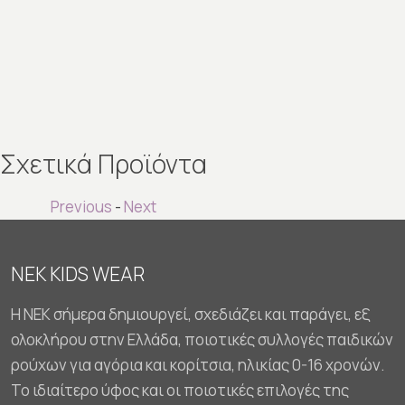
Σχετικά Προϊόντα
Previous
-
Next
NEK KIDS WEAR
Η NEK σήμερα δημιουργεί, σχεδιάζει και παράγει, εξ
ολοκλήρου στην Ελλάδα, ποιοτικές συλλογές παιδικών
ρούχων για αγόρια και κορίτσια, ηλικίας 0-16 χρονών.
Το ιδιαίτερο ύφος και οι ποιοτικές επιλογές της