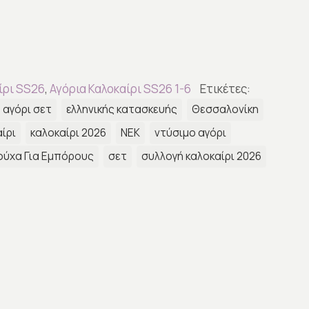
ίρι SS26
,
Αγόρια Καλοκαίρι SS26 1-6
Ετικέτες:
αγόρι σετ
ελληνικής κατασκευής
Θεσσαλονίκη
ίρι
καλοκαίρι 2026
ΝΕΚ
ντύσιμο αγόρι
ούχα Για Εμπόρους
σετ
συλλογή καλοκαίρι 2026