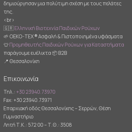
δημιούργησαν μια πολύτιμη σχέση με τους πελάτες
της.
<br>
🇬🇷
Ελληνική Βιοτεχνία Παιδικών Ρούχων
🌱 OEKO-TEX ® Ασφαλή & Πιστοποιημένα υφάσματα
👕
Προμηθευτής Παιδικών Ρούχων για Καταστήματα
παράγουμε ευέλικτα 📦 B2B
📍 Θεσσαλονίκη
Επικοινωνία
Τηλ.:
+30 23940.73970
Fax: +30 23940.73971
Επαρχιακή οδός Θεσσαλονίκης – Σερρών, Θέση
Γυμναστήριο
Λητή Τ.Κ.: 572 00 – Τ.Θ.: 3508