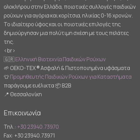
ολοκλήρου στην Ελλάδα, ποιοτικές συλλογές παιδικών
ρούχων για αγόρια και κορίτσια, ηλικίας 0-16 χρονών.
Το ιδιαίτερο ύφος και οι ποιοτικές επιλογές της
δημιούργησαν μια πολύτιμη σχέση με τους πελάτες
της.
<br>
🇬🇷
Ελληνική Βιοτεχνία Παιδικών Ρούχων
🌱 OEKO-TEX ® Ασφαλή & Πιστοποιημένα υφάσματα
👕
Προμηθευτής Παιδικών Ρούχων για Καταστήματα
παράγουμε ευέλικτα 📦 B2B
📍 Θεσσαλονίκη
Επικοινωνία
Τηλ.:
+30 23940.73970
Fax: +30 23940.73971