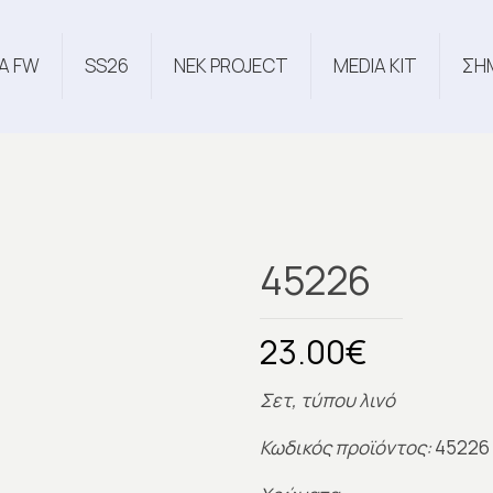
Α FW
SS26
NEK PROJECT
MEDIA KIT
ΣΗ
45226
23.00
€
Σετ, τύπου λινό
Κωδικός προϊόντος:
45226