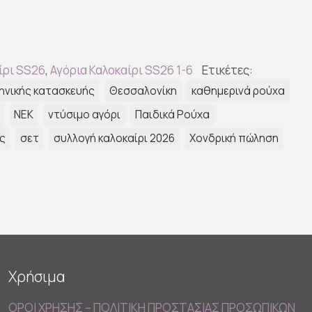
ίρι SS26
,
Αγόρια Καλοκαίρι SS26 1-6
Ετικέτες:
ηνικής κατασκευής
Θεσσαλονίκη
καθημερινά ρούχα
ΝΕΚ
ντύσιμο αγόρι
Παιδικά Ρούχα
ς
σετ
συλλογή καλοκαίρι 2026
Χονδρική πώληση
Χρήσιμα
ΟΡΟΙ ΧΡΗΣΗΣ – ΠΟΛΙΤΙΚΗ ΠΡΟΣΤΑΣΙΑΣ ΠΡΟΣΩΠΙΚΩΝ