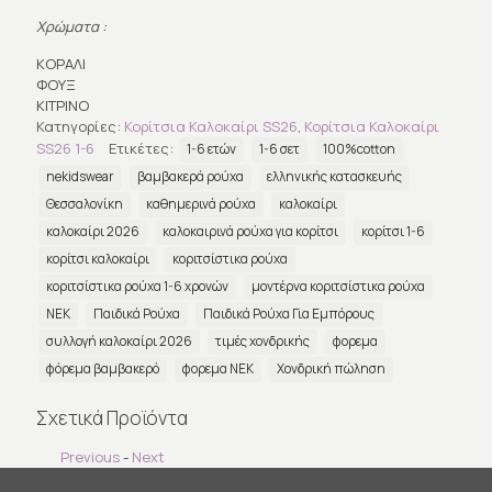
Χρώματα :
ΚΟΡΑΛΙ
ΦΟΥΞ
ΚΙΤΡΙΝΟ
Κατηγορίες:
Κορίτσια Καλοκαίρι SS26
,
Κορίτσια Καλοκαίρι
SS26 1-6
Ετικέτες:
1-6 ετών
1-6 σετ
100%cotton
nekidswear
βαμβακερά ρούχα
ελληνικής κατασκευής
Θεσσαλονίκη
καθημερινά ρούχα
καλοκαίρι
καλοκαίρι 2026
καλοκαιρινά ρούχα για κορίτσι
κορίτσι 1-6
κορίτσι καλοκαίρι
κοριτσίστικα ρούχα
κοριτσίστικα ρούχα 1-6 χρονών
μοντέρνα κοριτσίστικα ρούχα
ΝΕΚ
Παιδικά Ρούχα
Παιδικά Ρούχα Για Εμπόρους
συλλογή καλοκαίρι 2026
τιμές χονδρικής
φορεμα
φόρεμα βαμβακερό
φορεμα ΝΕΚ
Χονδρική πώληση
Σχετικά Προϊόντα
Previous
-
Next