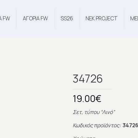
Α FW
ΑΓΟΡΙΑ FW
SS26
NEK PROJECT
ME
34726
19.00
€
Σετ, τύπου “Λινό”
Κωδικός προϊόντος:
3472