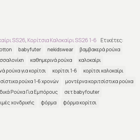
καίρι SS26
,
Κορίτσια Καλοκαίρι SS26 1-6
Ετικέτες:
otton
babyfuter
nekidswear
βαμβακερά ρούχα
σσαλονίκη
καθημερινά ρούχα
καλοκαίρι
νά ρούχα για κορίτσι
κορίτσι 1-6
κορίτσι καλοκαίρι
τσίστικα ρούχα 1-6 χρονών
μοντέρνα κοριτσίστικα ρούχα
δικά Ρούχα Για Εμπόρους
σετ babyfouter
ιμές χονδρικής
φόρμα
φόρμα κορίτσι