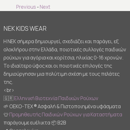
Previous
-
Next
NEK KIDS WEAR
Η NEK σήμερα δημιουργεί, σχεδιάζει και παράγει, εξ
ολοκλήρου στην Ελλάδα, ποιοτικές συλλογές παιδικών
ρούχων για αγόρια και κορίτσια, ηλικίας 0-16 χρονών.
Το ιδιαίτερο ύφος και οι ποιοτικές επιλογές της
δημιούργησαν μια πολύτιμη σχέση με τους πελάτες
της.
<br>
🇬🇷
Ελληνική Βιοτεχνία Παιδικών Ρούχων
🌱 OEKO-TEX ® Ασφαλή & Πιστοποιημένα υφάσματα
👕
Προμηθευτής Παιδικών Ρούχων για Καταστήματα
παράγουμε ευέλικτα 📦 B2B