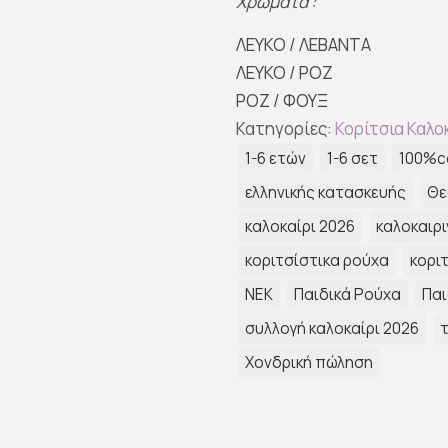
Χρώματα :
ΛΕΥΚΟ / ΛΕΒΑΝΤΑ
ΛΕΥΚΟ / ΡΟΖ
ΡΟΖ / ΦΟΥΞ
Κατηγορίες:
Κορίτσια Καλο
1-6 ετών
1-6 σετ
100%c
ελληνικής κατασκευής
Θε
καλοκαίρι 2026
καλοκαιρι
κοριτσίστικα ρούχα
κορι
ΝΕΚ
Παιδικά Ρούχα
Παι
συλλογή καλοκαίρι 2026
τ
Χονδρική πώληση