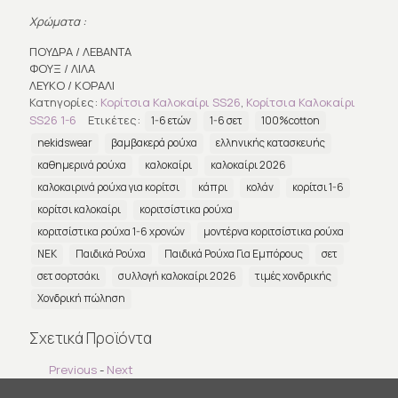
Χρώματα :
ΠΟΥΔΡΑ / ΛΕΒΑΝΤΑ
ΦΟΥΞ / ΛΙΛΑ
ΛΕΥΚΟ / ΚΟΡΑΛΙ
Κατηγορίες:
Κορίτσια Καλοκαίρι SS26
,
Κορίτσια Καλοκαίρι
SS26 1-6
Ετικέτες:
1-6 ετών
1-6 σετ
100%cotton
nekidswear
βαμβακερά ρούχα
ελληνικής κατασκευής
καθημερινά ρούχα
καλοκαίρι
καλοκαίρι 2026
καλοκαιρινά ρούχα για κορίτσι
κάπρι
κολάν
κορίτσι 1-6
κορίτσι καλοκαίρι
κοριτσίστικα ρούχα
κοριτσίστικα ρούχα 1-6 χρονών
μοντέρνα κοριτσίστικα ρούχα
ΝΕΚ
Παιδικά Ρούχα
Παιδικά Ρούχα Για Εμπόρους
σετ
σετ σορτσάκι
συλλογή καλοκαίρι 2026
τιμές χονδρικής
Χονδρική πώληση
Σχετικά Προϊόντα
Previous
-
Next