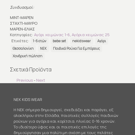
Συνδυασμοί:
ΜΙΝΤ-ΜΑΡΕΝ
ΣΤΑΧΤΙ-ΜΑΥΡΟ
ΜΑΡΕΝ-ΕΛΙΑΣ
Κατηγορίες:
Αγόρι χειμώνας 1-6
,
Αγόρια χειμώνας 25
Ετικέτες:
1-6 ετών
bebe set
nekidswear
Αγόρι
Θεσσαλονίκη
ΝΕΚ
Παιδικά Ρούχα Για Εμπόρους
Χονδρική πώληση
Σχετικά Προϊόντα
Previous
-
Next
NEK KIDS WEAR
Η NEK σήμερα δημιουργεί, σχεδιάζει και παράγει, εξ
ολοκλήρου στην Ελλάδα, ποιοτικές συλλογές παιδικών
ρούχων για αγόρια και κορίτσια, ηλικίας 0-16 χρονών.
Το ιδιαίτερο ύφος και οι ποιοτικές επιλογές της
δημιούργησαν μια πολύτιμη σχέση με τους πελάτες