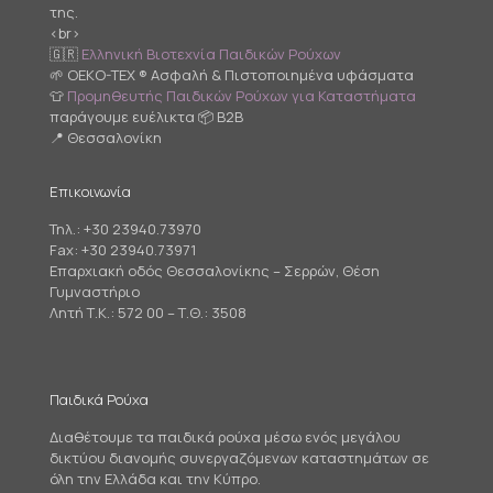
της.
<br>
🇬🇷
Ελληνική Βιοτεχνία Παιδικών Ρούχων
🌱 OEKO-TEX ® Ασφαλή & Πιστοποιημένα υφάσματα
👕
Προμηθευτής Παιδικών Ρούχων για Καταστήματα
παράγουμε ευέλικτα 📦 B2B
📍 Θεσσαλονίκη
Επικοινωνία
Τηλ.:
+30 23940.73970
Fax: +30 23940.73971
Επαρχιακή οδός Θεσσαλονίκης – Σερρών, Θέση
Γυμναστήριο
Λητή Τ.Κ.: 572 00 – Τ.Θ.: 3508
Παιδικά Ρούχα
Διαθέτουμε τα παιδικά ρούχα μέσω ενός μεγάλου
δικτύου διανομής συνεργαζόμενων καταστημάτων σε
όλη την Ελλάδα και την Κύπρο.