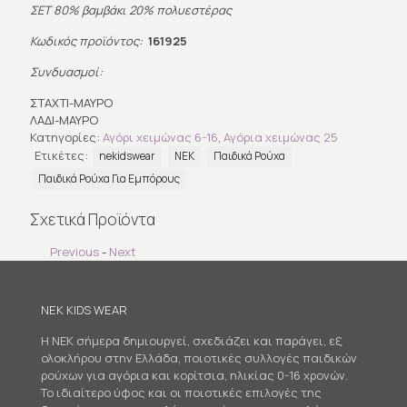
ΣΕΤ 80% βαμβάκι 20% πολυεστέρας
Κωδικός προϊόντος:
161925
Συνδυασμοί:
ΣΤΑΧΤΙ-ΜΑΥΡΟ
ΛΑΔΙ-ΜΑΥΡΟ
Κατηγορίες:
Αγόρι χειμώνας 6-16
,
Αγόρια χειμώνας 25
Ετικέτες:
nekidswear
ΝΕΚ
Παιδικά Ρούχα
Παιδικά Ρούχα Για Εμπόρους
Σχετικά Προϊόντα
Previous
-
Next
NEK KIDS WEAR
Η NEK σήμερα δημιουργεί, σχεδιάζει και παράγει, εξ
ολοκλήρου στην Ελλάδα, ποιοτικές συλλογές παιδικών
ρούχων για αγόρια και κορίτσια, ηλικίας 0-16 χρονών.
Το ιδιαίτερο ύφος και οι ποιοτικές επιλογές της