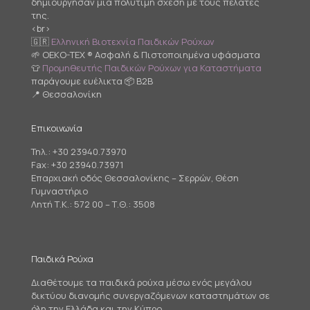
δημιούργησαν μια πολύτιμη σχέση με τους πελάτες
της.
<br>
🇬🇷
Ελληνική Βιοτεχνία Παιδικών Ρούχων
🌱 OEKO-TEX ® Ασφαλή & Πιστοποιημένα υφάσματα
👕
Προμηθευτής Παιδικών Ρούχων για Καταστήματα
παράγουμε ευέλικτα 📦 B2B
📍 Θεσσαλονίκη
Επικοινωνία
Τηλ.:
+30 23940.73970
Fax: +30 23940.73971
Επαρχιακή οδός Θεσσαλονίκης – Σερρών, Θέση
Γυμναστήριο
Λητή Τ.Κ.: 572 00 – Τ.Θ.: 3508
Παιδικά Ρούχα
Διαθέτουμε τα παιδικά ρούχα μέσω ενός μεγάλου
δικτύου διανομής συνεργαζόμενων καταστημάτων σε
όλη την Ελλάδα και την Κύπρο.