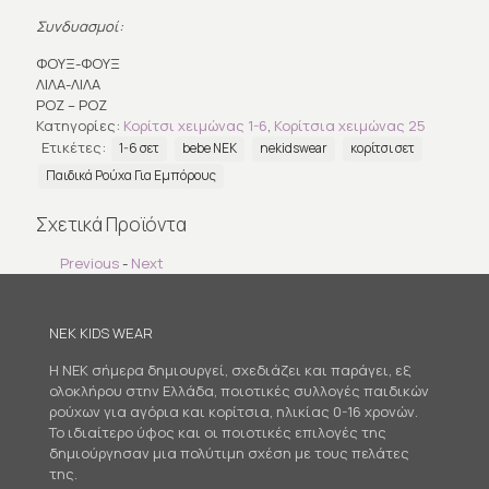
Συνδυασμοί:
ΦΟΥΞ-ΦΟΥΞ
ΛΙΛΑ-ΛΙΛΑ
ΡΟΖ – ΡΟΖ
Κατηγορίες:
Κορίτσι χειμώνας 1-6
,
Κορίτσια χειμώνας 25
Ετικέτες:
1-6 σετ
bebe ΝΕΚ
nekidswear
κορίτσι σετ
Παιδικά Ρούχα Για Εμπόρους
Σχετικά Προϊόντα
Previous
-
Next
NEK KIDS WEAR
Η NEK σήμερα δημιουργεί, σχεδιάζει και παράγει, εξ
ολοκλήρου στην Ελλάδα, ποιοτικές συλλογές παιδικών
ρούχων για αγόρια και κορίτσια, ηλικίας 0-16 χρονών.
Το ιδιαίτερο ύφος και οι ποιοτικές επιλογές της
δημιούργησαν μια πολύτιμη σχέση με τους πελάτες
της.