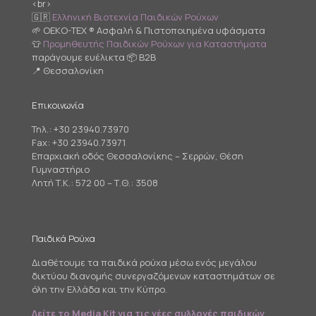
<br>
🇬🇷
Ελληνική Βιοτεχνία Παιδικών Ρούχων
🌱 OEKO-TEX ® Ασφαλή & Πιστοποιημένα υφάσματα
👕
Προμηθευτής Παιδικών Ρούχων για Καταστήματα
παράγουμε ευέλικτα 📦 B2B
📍 Θεσσαλονίκη
Επικοινωνία
Τηλ.:
+30 23940.73970
Fax: +30 23940.73971
Επαρχιακή οδός Θεσσαλονίκης – Σερρών, Θέση
Γυμναστήριο
Λητή Τ.Κ.: 572 00 – Τ.Θ.: 3508
Παιδικά Ρούχα
Διαθέτουμε τα παιδικά ρούχα μέσω ενός μεγάλου
δικτύου διανομής συνεργαζόμενων καταστημάτων σε
όλη την Ελλάδα και την Κύπρο.
Δείτε το Media Kit για τις νέες συλλογές παιδικών