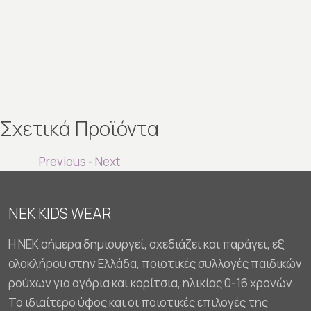
Σχετικά Προϊόντα
Previous
-
Next
NEK KIDS WEAR
Η NEK σήμερα δημιουργεί, σχεδιάζει και παράγει, εξ
ολοκλήρου στην Ελλάδα, ποιοτικές συλλογές παιδικών
ρούχων για αγόρια και κορίτσια, ηλικίας 0-16 χρονών.
Το ιδιαίτερο ύφος και οι ποιοτικές επιλογές της