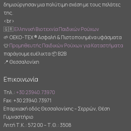
δημιούργησαν μια πολύτιμη σχέση με τους πελάτες
της.
<br>
🇬🇷
Ελληνική Βιοτεχνία Παιδικών Ρούχων
🌱 OEKO-TEX ® Ασφαλή & Πιστοποιημένα υφάσματα
👕
Προμηθευτής Παιδικών Ρούχων για Καταστήματα
παράγουμε ευέλικτα 📦 B2B
📍 Θεσσαλονίκη
Επικοινωνία
Τηλ.:
+30 23940.73970
Fax: +30 23940.73971
Επαρχιακή οδός Θεσσαλονίκης – Σερρών, Θέση
Γυμναστήριο
Λητή Τ.Κ.: 572 00 – Τ.Θ.: 3508