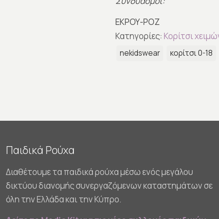
Συνδυασμοί:
ΕΚΡΟΥ-ΡΟΖ
Κατηγορίες:
Κορίτσι χειμώ
nekidswear
κορίτσι 0-18
Παιδικά Ρούχα
Διαθέτουμε τα παιδικά ρούχα μέσω ενός μεγάλου
δικτύου διανομής συνεργαζόμενων καταστημάτων σε
όλη την Ελλάδα και την Κύπρο.