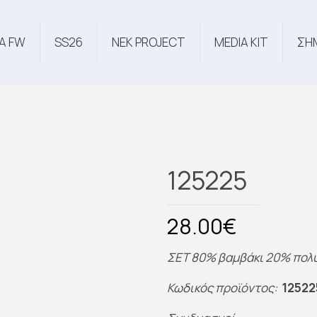
Α FW
SS26
NEK PROJECT
MEDIA KIT
ΣΗ
125225
28.00
€
ΣΕΤ 80% βαμβάκι 20% πολ
Κωδικός προϊόντος:
12522