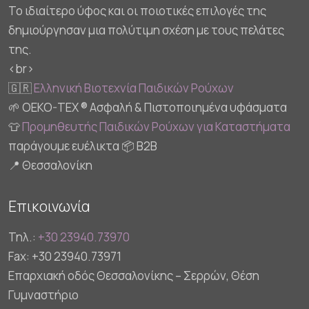
Το ιδιαίτερο ύφος και οι ποιοτικές επιλογές της
δημιούργησαν μια πολύτιμη σχέση με τους πελάτες
της.
<br>
🇬🇷
Ελληνική Βιοτεχνία Παιδικών Ρούχων
🌱 OEKO-TEX ® Ασφαλή & Πιστοποιημένα υφάσματα
👕
Προμηθευτής Παιδικών Ρούχων για Καταστήματα
παράγουμε ευέλικτα 📦 B2B
📍 Θεσσαλονίκη
Επικοινωνία
Τηλ.:
+30 23940.73970
Fax: +30 23940.73971
Επαρχιακή οδός Θεσσαλονίκης – Σερρών, Θέση
Γυμναστήριο