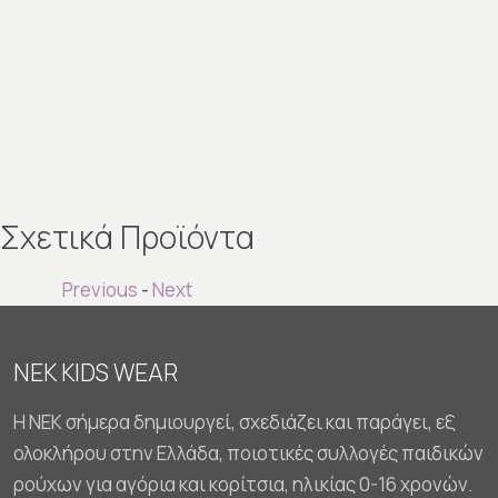
Σχετικά Προϊόντα
Previous
-
Next
NEK KIDS WEAR
Η NEK σήμερα δημιουργεί, σχεδιάζει και παράγει, εξ
ολοκλήρου στην Ελλάδα, ποιοτικές συλλογές παιδικών
ρούχων για αγόρια και κορίτσια, ηλικίας 0-16 χρονών.