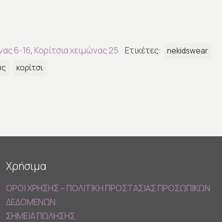
νας 6-16
,
Κορίτσια χειμώνας 25
Ετικέτες:
nekidswear
υς
κορίτσι
Χρήσιμα
ΟΡΟΙ ΧΡΗΣΗΣ – ΠΟΛΙΤΙΚΗ ΠΡΟΣΤΑΣΙΑΣ ΠΡΟΣΩΠΙΚΩΝ
ΔΕΔΟΜΕΝΩΝ
ΣΗΜΕΙΑ ΠΩΛΗΣΗΣ