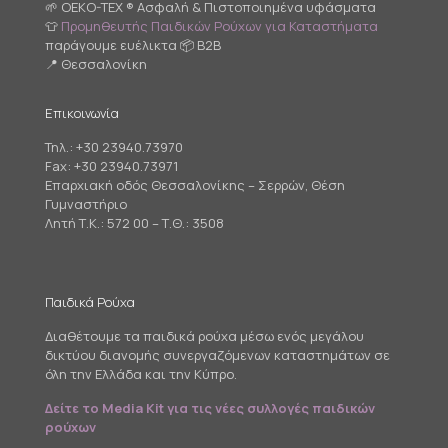
🌱 OEKO-TEX ® Ασφαλή & Πιστοποιημένα υφάσματα
👕
Προμηθευτής Παιδικών Ρούχων για Καταστήματα
παράγουμε ευέλικτα 📦 B2B
📍 Θεσσαλονίκη
Επικοινωνία
Τηλ.:
+30 23940.73970
Fax: +30 23940.73971
Επαρχιακή οδός Θεσσαλονίκης – Σερρών, Θέση
Γυμναστήριο
Λητή Τ.Κ.: 572 00 – Τ.Θ.: 3508
Παιδικά Ρούχα
Διαθέτουμε τα παιδικά ρούχα μέσω ενός μεγάλου
δικτύου διανομής συνεργαζόμενων καταστημάτων σε
όλη την Ελλάδα και την Κύπρο.
Δείτε το Media Kit για τις νέες συλλογές παιδικών
ρούχων