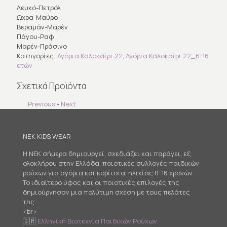
Λευκό-Πετρόλ
Ωχρα-Μαύρο
Βεραμάν-Μαρέν
Πάγου-Ραφ
Μαρέν-Πράσινο
Κατηγορίες:
Αγόρια Καλοκαίρι 22
,
Αγόρια Καλοκαίρι 22_6-16
ετών
Σχετικά Προϊόντα
Previous
-
Next
NEK KIDS WEAR
Η NEK σήμερα δημιουργεί, σχεδιάζει και παράγει, εξ
ολοκλήρου στην Ελλάδα, ποιοτικές συλλογές παιδικών
ρούχων για αγόρια και κορίτσια, ηλικίας 0-16 χρονών.
Το ιδιαίτερο ύφος και οι ποιοτικές επιλογές της
δημιούργησαν μια πολύτιμη σχέση με τους πελάτες
της.
<br>
🇬🇷
Ελληνική Βιοτεχνία Παιδικών Ρούχων