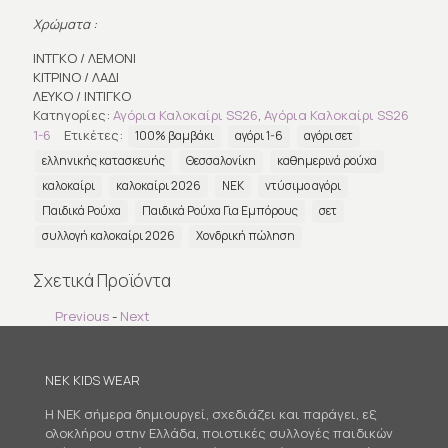
Χρώματα :
ΙΝΤΓΚΟ / ΛΕΜΟΝΙ
ΚΙΤΡΙΝΟ / ΛΑΔΙ
ΛΕΥΚΟ / ΙΝΤΙΓΚΟ
Κατηγορίες:
Αγόρια Καλοκαίρι SS26
,
Αγόρια Καλοκαίρι SS26
1-6
Ετικέτες:
100% βαμβάκι
αγόρι 1-6
αγόρι σετ
ελληνικής κατασκευής
Θεσσαλονίκη
καθημερινά ρούχα
καλοκαίρι
καλοκαίρι 2026
ΝΕΚ
ντύσιμο αγόρι
Παιδικά Ρούχα
Παιδικά Ρούχα Για Εμπόρους
σετ
συλλογή καλοκαίρι 2026
Χονδρική πώληση
Σχετικά Προϊόντα
Previous
-
Next
NEK KIDS WEAR
Η NEK σήμερα δημιουργεί, σχεδιάζει και παράγει, εξ
ολοκλήρου στην Ελλάδα, ποιοτικές συλλογές παιδικών