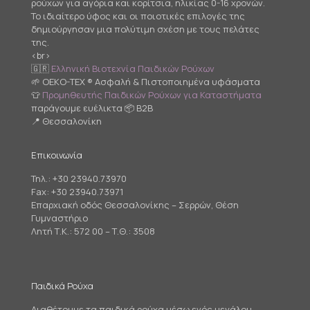
ρούχων για αγόρια και κορίτσια, ηλικίας 0-16 χρονών.
Το ιδιαίτερο ύφος και οι ποιοτικές επιλογές της
δημιούργησαν μια πολύτιμη σχέση με τους πελάτες
της.
<br>
🇬🇷
Ελληνική Βιοτεχνία Παιδικών Ρούχων
🌱 OEKO-TEX ® Ασφαλή & Πιστοποιημένα υφάσματα
👕
Προμηθευτής Παιδικών Ρούχων για Καταστήματα
παράγουμε ευέλικτα 📦 B2B
📍 Θεσσαλονίκη
Επικοινωνία
Τηλ.:
+30 23940.73970
Fax: +30 23940.73971
Επαρχιακή οδός Θεσσαλονίκης – Σερρών, Θέση
Γυμναστήριο
Λητή Τ.Κ.: 572 00 – Τ.Θ.: 3508
Παιδικά Ρούχα
Διαθέτουμε τα παιδικά ρούχα μέσω ενός μεγάλου