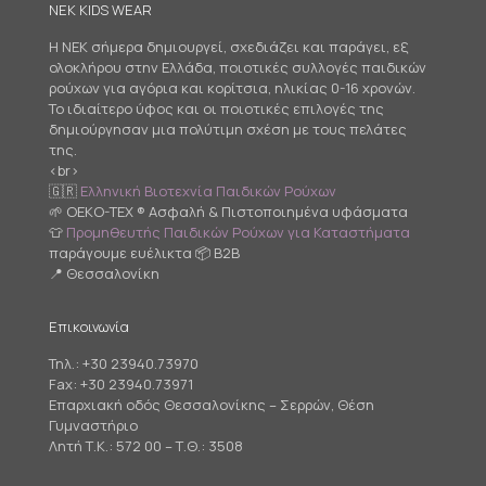
NEK KIDS WEAR
Η NEK σήμερα δημιουργεί, σχεδιάζει και παράγει, εξ
ολοκλήρου στην Ελλάδα, ποιοτικές συλλογές παιδικών
ρούχων για αγόρια και κορίτσια, ηλικίας 0-16 χρονών.
Το ιδιαίτερο ύφος και οι ποιοτικές επιλογές της
δημιούργησαν μια πολύτιμη σχέση με τους πελάτες
της.
<br>
🇬🇷
Ελληνική Βιοτεχνία Παιδικών Ρούχων
🌱 OEKO-TEX ® Ασφαλή & Πιστοποιημένα υφάσματα
👕
Προμηθευτής Παιδικών Ρούχων για Καταστήματα
παράγουμε ευέλικτα 📦 B2B
📍 Θεσσαλονίκη
Επικοινωνία
Τηλ.:
+30 23940.73970
Fax: +30 23940.73971
Επαρχιακή οδός Θεσσαλονίκης – Σερρών, Θέση
Γυμναστήριο
Λητή Τ.Κ.: 572 00 – Τ.Θ.: 3508