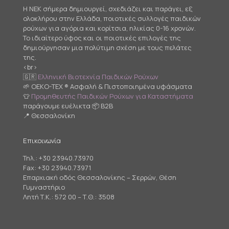
Η NEK σήμερα δημιουργεί, σχεδιάζει και παράγει, εξ
ολοκλήρου στην Ελλάδα, ποιοτικές συλλογές παιδικών
ρούχων για αγόρια και κορίτσια, ηλικίας 0-16 χρονών.
Το ιδιαίτερο ύφος και οι ποιοτικές επιλογές της
δημιούργησαν μια πολύτιμη σχέση με τους πελάτες
της.
<br>
🇬🇷
Ελληνική Βιοτεχνία Παιδικών Ρούχων
🌱 OEKO-TEX ® Ασφαλή & Πιστοποιημένα υφάσματα
👕
Προμηθευτής Παιδικών Ρούχων για Καταστήματα
παράγουμε ευέλικτα 📦 B2B
📍 Θεσσαλονίκη
Επικοινωνία
Τηλ.:
+30 23940.73970
Fax: +30 23940.73971
Επαρχιακή οδός Θεσσαλονίκης – Σερρών, Θέση
Γυμναστήριο
Λητή Τ.Κ.: 572 00 – Τ.Θ.: 3508