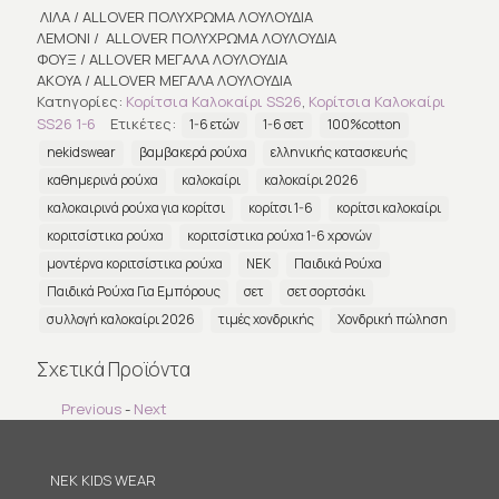
ΛΙΛΑ / ALLOVER ΠΟΛΥΧΡΩΜΑ ΛΟΥΛΟΥΔΙΑ
ΛΕΜΟΝΙ / ALLOVER ΠΟΛΥΧΡΩΜΑ ΛΟΥΛΟΥΔΙΑ
ΦΟΥΞ / ΑLLOVER ΜΕΓΑΛΑ ΛΟΥΛΟΥΔΙΑ
ΑΚΟΥΑ / ΑLLOVER ΜΕΓΑΛΑ ΛΟΥΛΟΥΔΙΑ
Κατηγορίες:
Κορίτσια Καλοκαίρι SS26
,
Κορίτσια Καλοκαίρι
SS26 1-6
Ετικέτες:
1-6 ετών
1-6 σετ
100%cotton
nekidswear
βαμβακερά ρούχα
ελληνικής κατασκευής
καθημερινά ρούχα
καλοκαίρι
καλοκαίρι 2026
καλοκαιρινά ρούχα για κορίτσι
κορίτσι 1-6
κορίτσι καλοκαίρι
κοριτσίστικα ρούχα
κοριτσίστικα ρούχα 1-6 χρονών
μοντέρνα κοριτσίστικα ρούχα
ΝΕΚ
Παιδικά Ρούχα
Παιδικά Ρούχα Για Εμπόρους
σετ
σετ σορτσάκι
συλλογή καλοκαίρι 2026
τιμές χονδρικής
Χονδρική πώληση
Σχετικά Προϊόντα
Previous
-
Next
NEK KIDS WEAR