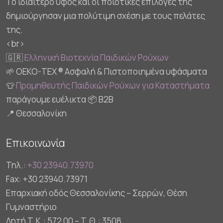
Το ιδιαίτερο ύφος και οι ποιοτικές επιλογές της
δημιούργησαν μια πολύτιμη σχέση με τους πελάτες
της.
<br>
🇬🇷
Ελληνική Βιοτεχνία Παιδικών Ρούχων
🌱 OEKO-TEX ® Ασφαλή & Πιστοποιημένα υφάσματα
👕
Προμηθευτής Παιδικών Ρούχων για Καταστήματα
παράγουμε ευέλικτα 📦 B2B
📍 Θεσσαλονίκη
Επικοινωνία
Τηλ.:
+30 23940.73970
Fax: +30 23940.73971
Επαρχιακή οδός Θεσσαλονίκης – Σερρών, Θέση
Γυμναστήριο
Λητή Τ.Κ.: 572 00 – Τ.Θ.: 3508