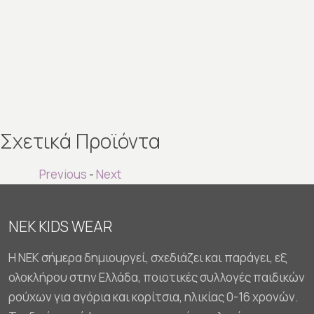
Σχετικά Προϊόντα
Previous
-
Next
NEK KIDS WEAR
Η NEK σήμερα δημιουργεί, σχεδιάζει και παράγει, εξ
ολοκλήρου στην Ελλάδα, ποιοτικές συλλογές παιδικών
ρούχων για αγόρια και κορίτσια, ηλικίας 0-16 χρονών.