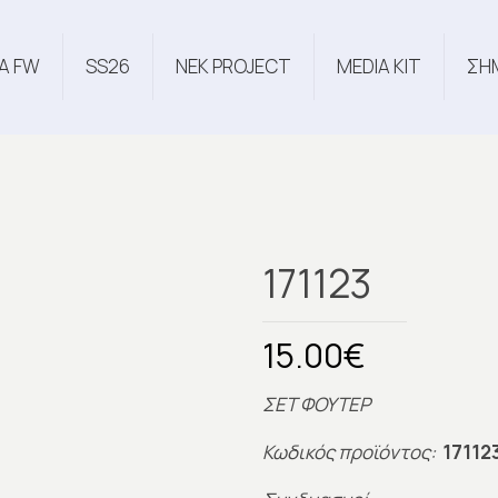
Α FW
SS26
NEK PROJECT
MEDIA KIT
ΣΗ
171123
15.00
€
ΣΕΤ ΦΟΥΤΕΡ
Κωδικός προϊόντος:
17112