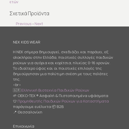
ετών
Σχετικά Προϊόντα
Previous
-
Next
NEK KIDS WEAR
Η NEK σήμερα δημιουργεί, σχεδιάζει και παράγει, εξ
ολοκλήρου στην Ελλάδα, ποιοτικές συλλογές παιδικών
ρούχων για αγόρια και κορίτσια, ηλικίας 0-16 χρονών.
Το ιδιαίτερο ύφος και οι ποιοτικές επιλογές της
δημιούργησαν μια πολύτιμη σχέση με τους πελάτες
της.
<br>
🇬🇷
Ελληνική Βιοτεχνία Παιδικών Ρούχων
🌱 OEKO-TEX ® Ασφαλή & Πιστοποιημένα υφάσματα
👕
Προμηθευτής Παιδικών Ρούχων για Καταστήματα
παράγουμε ευέλικτα 📦 B2B
📍 Θεσσαλονίκη
Επικοινωνία