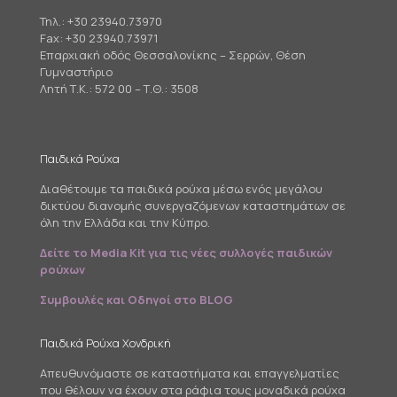
Τηλ.:
+30 23940.73970
Fax: +30 23940.73971
Επαρχιακή οδός Θεσσαλονίκης – Σερρών, Θέση
Γυμναστήριο
Λητή Τ.Κ.: 572 00 – Τ.Θ.: 3508
Παιδικά Ρούχα
Διαθέτουμε τα παιδικά ρούχα μέσω ενός μεγάλου
δικτύου διανομής συνεργαζόμενων καταστημάτων σε
όλη την Ελλάδα και την Κύπρο.
Δείτε το Media Kit για τις νέες συλλογές παιδικών
ρούχων
Συμβουλές και Οδηγοί στο BLOG
Παιδικά Ρούχα Χονδρική
Απευθυνόμαστε σε καταστήματα και επαγγελματίες
που θέλουν να έχουν στα ράφια τους μοναδικά ρούχα