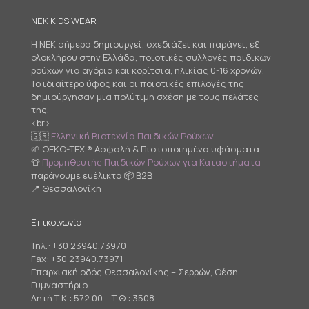
NEK KIDS WEAR
Η NEK σήμερα δημιουργεί, σχεδιάζει και παράγει, εξ
ολοκλήρου στην Ελλάδα, ποιοτικές συλλογές παιδικών
ρούχων για αγόρια και κορίτσια, ηλικίας 0-16 χρονών.
Το ιδιαίτερο ύφος και οι ποιοτικές επιλογές της
δημιούργησαν μια πολύτιμη σχέση με τους πελάτες
της.
<br>
🇬🇷
Ελληνική Βιοτεχνία Παιδικών Ρούχων
🌱 OEKO-TEX ® Ασφαλή & Πιστοποιημένα υφάσματα
👕
Προμηθευτής Παιδικών Ρούχων για Καταστήματα
παράγουμε ευέλικτα 📦 B2B
📍 Θεσσαλονίκη
Επικοινωνία
Τηλ.:
+30 23940.73970
Fax: +30 23940.73971
Επαρχιακή οδός Θεσσαλονίκης – Σερρών, Θέση
Γυμναστήριο
Λητή Τ.Κ.: 572 00 – Τ.Θ.: 3508