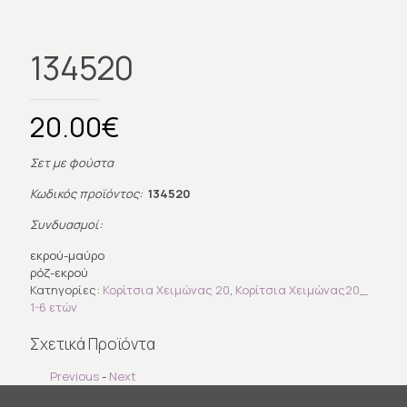
134520
20.00
€
Σετ με φούστα
Κωδικός προϊόντος:
134520
Συνδυασμοί:
εκρού-μαύρο
ρόζ-εκρού
Κατηγορίες:
Κορίτσια Χειμώνας 20
,
Κορίτσια Χειμώνας20_
1-6 ετών
Σχετικά Προϊόντα
Previous
-
Next