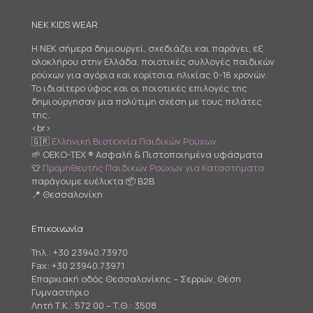
NEK KIDS WEAR
Η NEK σήμερα δημιουργεί, σχεδιάζει και παράγει, εξ
ολοκλήρου στην Ελλάδα, ποιοτικές συλλογές παιδικών
ρούχων για αγόρια και κορίτσια, ηλικίας 0-16 χρονών.
Το ιδιαίτερο ύφος και οι ποιοτικές επιλογές της
δημιούργησαν μια πολύτιμη σχέση με τους πελάτες
της.
<br>
🇬🇷
Ελληνική Βιοτεχνία Παιδικών Ρούχων
🌱 OEKO-TEX ® Ασφαλή & Πιστοποιημένα υφάσματα
👕
Προμηθευτής Παιδικών Ρούχων για Καταστήματα
παράγουμε ευέλικτα 📦 B2B
📍 Θεσσαλονίκη
Επικοινωνία
Τηλ.:
+30 23940.73970
Fax: +30 23940.73971
Επαρχιακή οδός Θεσσαλονίκης – Σερρών, Θέση
Γυμναστήριο
Λητή Τ.Κ.: 572 00 – Τ.Θ.: 3508