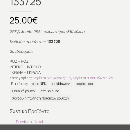
133725
25.00
€
ΣΕΤ βελούδο 95% πολυεστέρας 5% λύκρα
Κωδικός προϊόντος:
133725
Συνδυασμοί:
ΡΟΖ – ΡΟΖ
ΙΝΤΙΓΚΟ – ΙΝΤΙΓΚΟ
ΓΚΡΕΝΑ – ΓΚΡΕΝΑ
Κατηγορίες:
Κορίτσι χειμώνας 1-6
,
Κορίτσια χειμώνας 25
Ετικέτες:
bebe ΝΕΚ
nekidswear
κορίτσι σετ
Παιδικό ρούχο
σετ βελουδο
Χονδρική πώληση παιδικών ρούχων
Σχετικά Προϊόντα
Previous
-
Next