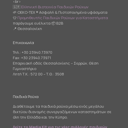
<br>
🇬🇷
Ελληνική Βιοτεχνία Παιδικών Ρούχων
🌱 OEKO-TEX ® Ασφαλή & Πιστοποιημένα υφάσματα
👕
Προμηθευτής Παιδικών Ρούχων για Καταστήματα
παράγουμε ευέλικτα 📦 B2B
📍 Θεσσαλονίκη
Επικοινωνία
Τηλ.:
+30 23940.73970
Fax: +30 23940.73971
Επαρχιακή οδός Θεσσαλονίκης – Σερρών, Θέση
Γυμναστήριο
Λητή Τ.Κ.: 572 00 – Τ.Θ.: 3508
Παιδικά Ρούχα
Διαθέτουμε τα παιδικά ρούχα μέσω ενός μεγάλου
δικτύου διανομής συνεργαζόμενων καταστημάτων σε
όλη την Ελλάδα και την Κύπρο.
Δείτε το Media Kit για τις νέες συλλογές παιδικών