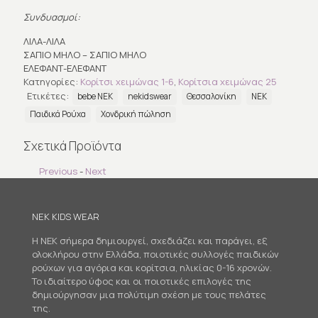
Συνδυασμοί:
ΛΙΛΑ-ΛΙΛΑ
ΣΑΠΙΟ ΜΗΛΟ – ΣΑΠΙΟ ΜΗΛΟ
ΕΛΕΦΑΝΤ-ΕΛΕΦΑΝΤ
Κατηγορίες:
Κορίτσι χειμώνας 1-6
,
Κορίτσια χειμώνας 25
Ετικέτες:
bebe ΝΕΚ
nekidswear
Θεσσαλονίκη
ΝΕΚ
Παιδικά Ρούχα
Χονδρική πώληση
Σχετικά Προϊόντα
Previous
-
Next
NEK KIDS WEAR
Η NEK σήμερα δημιουργεί, σχεδιάζει και παράγει, εξ
ολοκλήρου στην Ελλάδα, ποιοτικές συλλογές παιδικών
ρούχων για αγόρια και κορίτσια, ηλικίας 0-16 χρονών.
Το ιδιαίτερο ύφος και οι ποιοτικές επιλογές της
δημιούργησαν μια πολύτιμη σχέση με τους πελάτες
της.