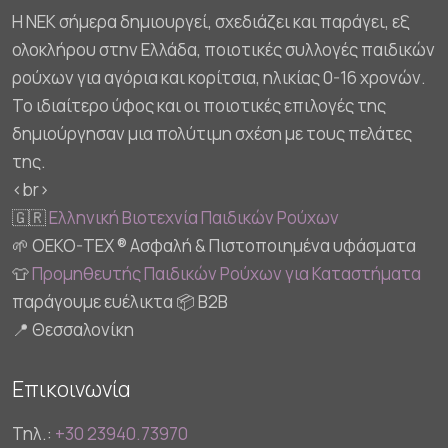
Η NEK σήμερα δημιουργεί, σχεδιάζει και παράγει, εξ
ολοκλήρου στην Ελλάδα, ποιοτικές συλλογές παιδικών
ρούχων για αγόρια και κορίτσια, ηλικίας 0-16 χρονών.
Το ιδιαίτερο ύφος και οι ποιοτικές επιλογές της
δημιούργησαν μια πολύτιμη σχέση με τους πελάτες
της.
<br>
🇬🇷
Ελληνική Βιοτεχνία Παιδικών Ρούχων
🌱 OEKO-TEX ® Ασφαλή & Πιστοποιημένα υφάσματα
👕
Προμηθευτής Παιδικών Ρούχων για Καταστήματα
παράγουμε ευέλικτα 📦 B2B
📍 Θεσσαλονίκη
Επικοινωνία
Τηλ.:
+30 23940.73970