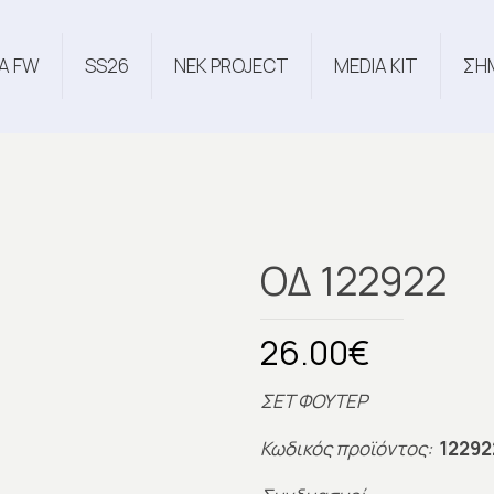
Α FW
SS26
NEK PROJECT
MEDIA KIT
ΣΗ
ΟΔ 122922
26.00
€
ΣΕΤ ΦΟΥΤΕΡ
Κωδικός προϊόντος:
12292