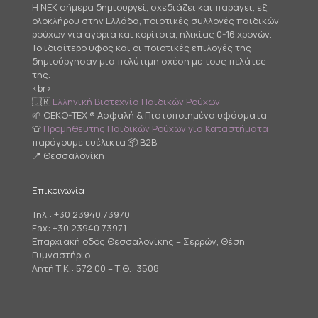
Η NEK σήμερα δημιουργεί, σχεδιάζει και παράγει, εξ
ολοκλήρου στην Ελλάδα, ποιοτικές συλλογές παιδικών
ρούχων για αγόρια και κορίτσια, ηλικίας 0-16 χρονών.
Το ιδιαίτερο ύφος και οι ποιοτικές επιλογές της
δημιούργησαν μια πολύτιμη σχέση με τους πελάτες
της.
<br>
🇬🇷
Ελληνική Βιοτεχνία Παιδικών Ρούχων
🌱 OEKO-TEX ® Ασφαλή & Πιστοποιημένα υφάσματα
👕
Προμηθευτής Παιδικών Ρούχων για Καταστήματα
παράγουμε ευέλικτα 📦 B2B
📍 Θεσσαλονίκη
Επικοινωνία
Τηλ.:
+30 23940.73970
Fax: +30 23940.73971
Επαρχιακή οδός Θεσσαλονίκης – Σερρών, Θέση
Γυμναστήριο
Λητή Τ.Κ.: 572 00 – Τ.Θ.: 3508