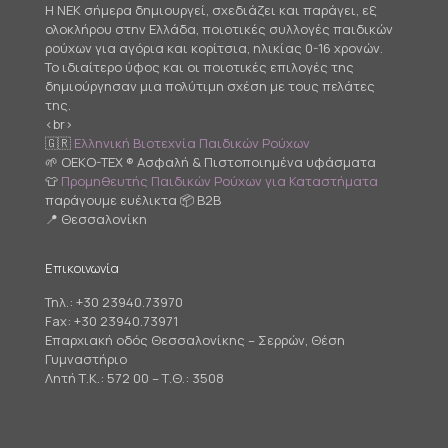
Η NEK σήμερα δημιουργεί, σχεδιάζει και παράγει, εξ
ολοκλήρου στην Ελλάδα, ποιοτικές συλλογές παιδικών
ρούχων για αγόρια και κορίτσια, ηλικίας 0-16 χρονών.
Το ιδιαίτερο ύφος και οι ποιοτικές επιλογές της
δημιούργησαν μια πολύτιμη σχέση με τους πελάτες
της.
<br>
🇬🇷
Ελληνική Βιοτεχνία Παιδικών Ρούχων
🌱 OEKO-TEX ® Ασφαλή & Πιστοποιημένα υφάσματα
👕
Προμηθευτής Παιδικών Ρούχων για Καταστήματα
παράγουμε ευέλικτα 📦 B2B
📍 Θεσσαλονίκη
Επικοινωνία
Τηλ.:
+30 23940.73970
Fax: +30 23940.73971
Επαρχιακή οδός Θεσσαλονίκης – Σερρών, Θέση
Γυμναστήριο
Λητή Τ.Κ.: 572 00 – Τ.Θ.: 3508