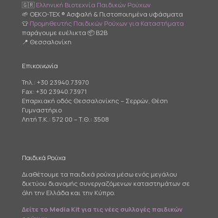
🇬🇷
Ελληνική Βιοτεχνία Παιδικών Ρούχων
🌱 OEKO-TEX ® Ασφαλή & Πιστοποιημένα υφάσματα
👕
Προμηθευτής Παιδικών Ρούχων για Καταστήματα
παράγουμε ευέλικτα 📦 B2B
📍 Θεσσαλονίκη
Επικοινωνία
Τηλ.:
+30 23940.73970
Fax: +30 23940.73971
Επαρχιακή οδός Θεσσαλονίκης – Σερρών, Θέση
Γυμναστήριο
Λητή Τ.Κ.: 572 00 – Τ.Θ.: 3508
Παιδικά Ρούχα
Διαθέτουμε τα παιδικά ρούχα μέσω ενός μεγάλου
δικτύου διανομής συνεργαζόμενων καταστημάτων σε
όλη την Ελλάδα και την Κύπρο.
Δείτε το Media Kit για τις νέες συλλογές παιδικών