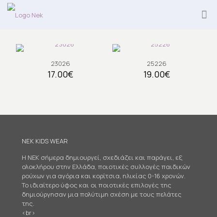
23026
25226
17.00
€
19.00
€
NEK KIDS WEAR
Η NEK σήμερα δημιουργεί, σχεδιάζει και παράγει, εξ
ολοκλήρου στην Ελλάδα, ποιοτικές συλλογές παιδικών
ρούχων για αγόρια και κορίτσια, ηλικίας 0-16 χρονών.
Το ιδιαίτερο ύφος και οι ποιοτικές επιλογές της
δημιούργησαν μια πολύτιμη σχέση με τους πελάτες
της.
<br>