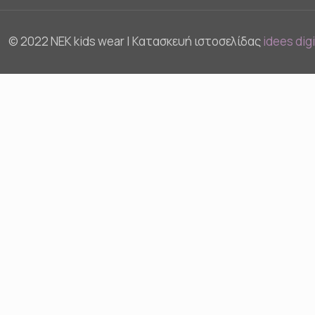
© 2022 NEK kids wear | Κατασκευή ιστοσελίδας
idees dig