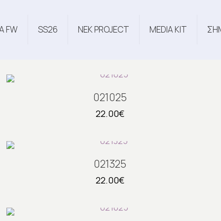
Α FW
SS26
NEK PROJECT
MEDIA KIT
ΣΗ
021025
22.00
€
021325
22.00
€