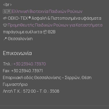
<br>
🇬🇷
Ελληνική Βιοτεχνία Παιδικών Ρούχων
🌱 OEKO-TEX ® Ασφαλή & Πιστοποιημένα υφάσματα
👕
Προμηθευτής Παιδικών Ρούχων για Καταστήματα
παράγουμε ευέλικτα 📦 B2B
📍 Θεσσαλονίκη
Επικοινωνία
Τηλ.:
+30 23940.73970
Fax: +30 23940.73971
Επαρχιακή οδός Θεσσαλονίκης – Σερρών, Θέση
Γυμναστήριο
Λητή Τ.Κ.: 572 00 – Τ.Θ.: 3508