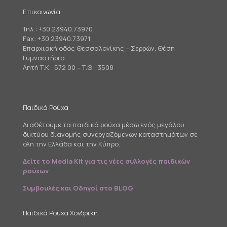
Επικοινωνία
Τηλ.:
+30 23940.73970
Fax: +30 23940.73971
Επαρχιακή οδός Θεσσαλονίκης – Σερρών, Θέση
Γυμναστήριο
Λητή Τ.Κ.: 572 00 – Τ.Θ.: 3508
Παιδικά Ρούχα
Διαθέτουμε τα παιδικά ρούχα μέσω ενός μεγάλου
δικτύου διανομής συνεργαζόμενων καταστημάτων σε
όλη την Ελλάδα και την Κύπρο.
Δείτε το Media Kit για τις νέες συλλογές παιδικών
ρούχων
Συμβουλές και Οδηγοί στο BLOG
Παιδικά Ρούχα Χονδρική