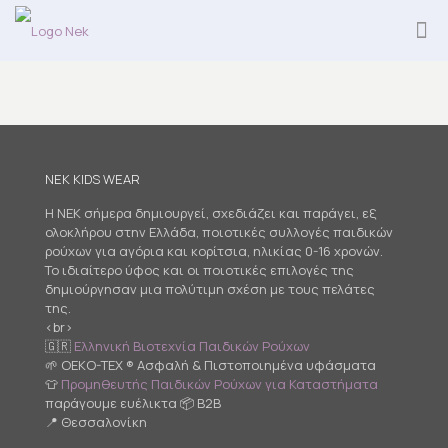
NEK KIDS WEAR
Η NEK σήμερα δημιουργεί, σχεδιάζει και παράγει, εξ
ολοκλήρου στην Ελλάδα, ποιοτικές συλλογές παιδικών
ρούχων για αγόρια και κορίτσια, ηλικίας 0-16 χρονών.
Το ιδιαίτερο ύφος και οι ποιοτικές επιλογές της
δημιούργησαν μια πολύτιμη σχέση με τους πελάτες
της.
<br>
🇬🇷
Ελληνική Βιοτεχνία Παιδικών Ρούχων
🌱 OEKO-TEX ® Ασφαλή & Πιστοποιημένα υφάσματα
👕
Προμηθευτής Παιδικών Ρούχων για Καταστήματα
παράγουμε ευέλικτα 📦 B2B
📍 Θεσσαλονίκη