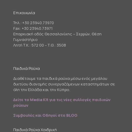
Επικοινωνία
Τηλ.:
+30 23940.73970
Fax: +30 23940.73971
Επαρχιακή οδός Θεσσαλονίκης – Σερρών, Θέση
Γυμναστήριο
Λητή Τ.Κ.: 572 00 – Τ.Θ.: 3508
Παιδικά Ρούχα
Διαθέτουμε τα παιδικά ρούχα μέσω ενός μεγάλου
δικτύου διανομής συνεργαζόμενων καταστημάτων σε
όλη την Ελλάδα και την Κύπρο.
Δείτε το Media Kit για τις νέες συλλογές παιδικών
ρούχων
Συμβουλές και Οδηγοί στο BLOG
Παιδικά Ρούχα Χονδρική