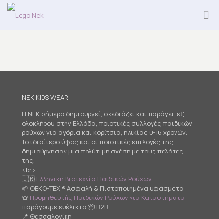
NEK KIDS WEAR
Η NEK σήμερα δημιουργεί, σχεδιάζει και παράγει, εξ
ολοκλήρου στην Ελλάδα, ποιοτικές συλλογές παιδικών
ρούχων για αγόρια και κορίτσια, ηλικίας 0-16 χρονών.
Το ιδιαίτερο ύφος και οι ποιοτικές επιλογές της
δημιούργησαν μια πολύτιμη σχέση με τους πελάτες
της.
<br>
🇬🇷
Ελληνική Βιοτεχνία Παιδικών Ρούχων
🌱 OEKO-TEX ® Ασφαλή & Πιστοποιημένα υφάσματα
👕
Προμηθευτής Παιδικών Ρούχων για Καταστήματα
παράγουμε ευέλικτα 📦 B2B
📍 Θεσσαλονίκη