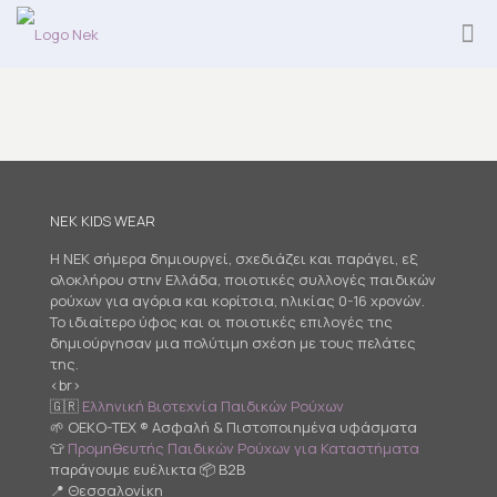
NEK KIDS WEAR
Η NEK σήμερα δημιουργεί, σχεδιάζει και παράγει, εξ
ολοκλήρου στην Ελλάδα, ποιοτικές συλλογές παιδικών
ρούχων για αγόρια και κορίτσια, ηλικίας 0-16 χρονών.
Το ιδιαίτερο ύφος και οι ποιοτικές επιλογές της
δημιούργησαν μια πολύτιμη σχέση με τους πελάτες
της.
<br>
🇬🇷
Ελληνική Βιοτεχνία Παιδικών Ρούχων
🌱 OEKO-TEX ® Ασφαλή & Πιστοποιημένα υφάσματα
👕
Προμηθευτής Παιδικών Ρούχων για Καταστήματα
παράγουμε ευέλικτα 📦 B2B
📍 Θεσσαλονίκη