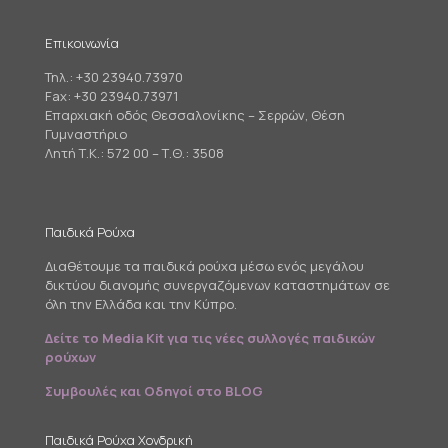
Επικοινωνία
Τηλ.:
+30 23940.73970
Fax: +30 23940.73971
Επαρχιακή οδός Θεσσαλονίκης – Σερρών, Θέση
Γυμναστήριο
Λητή Τ.Κ.: 572 00 – Τ.Θ.: 3508
Παιδικά Ρούχα
Διαθέτουμε τα παιδικά ρούχα μέσω ενός μεγάλου
δικτύου διανομής συνεργαζόμενων καταστημάτων σε
όλη την Ελλάδα και την Κύπρο.
Δείτε το Media Kit για τις νέες συλλογές παιδικών
ρούχων
Συμβουλές και Οδηγοί στο BLOG
Παιδικά Ρούχα Χονδρική