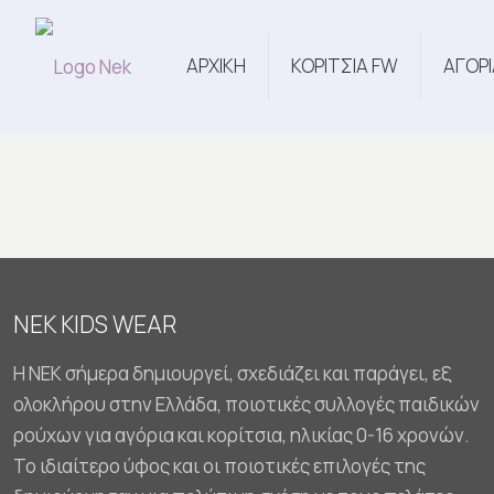
ΑΡΧΙΚΗ
ΚΟΡΙΤΣΙΑ FW
ΑΓΟΡΙ
NEK KIDS WEAR
Η NEK σήμερα δημιουργεί, σχεδιάζει και παράγει, εξ
ολοκλήρου στην Ελλάδα, ποιοτικές συλλογές παιδικών
ρούχων για αγόρια και κορίτσια, ηλικίας 0-16 χρονών.
Το ιδιαίτερο ύφος και οι ποιοτικές επιλογές της