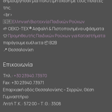
δημιούργησαν μια πολύτιμη σχέση με τους πελάτες
της.
<br>
🇬🇷
Ελληνική Βιοτεχνία Παιδικών Ρούχων
🌱 OEKO-TEX ® Ασφαλή & Πιστοποιημένα υφάσματα
👕
Προμηθευτής Παιδικών Ρούχων για Καταστήματα
παράγουμε ευέλικτα 📦 B2B
📍 Θεσσαλονίκη
Επικοινωνία
Τηλ.:
+30 23940.73970
Fax: +30 23940.73971
Επαρχιακή οδός Θεσσαλονίκης – Σερρών, Θέση
Γυμναστήριο
Λητή Τ.Κ.: 572 00 – Τ.Θ.: 3508