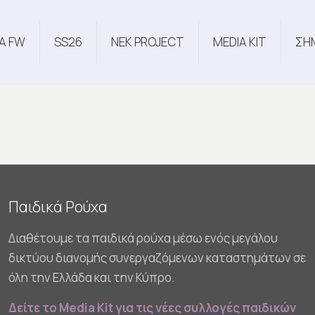
Α FW
SS26
NEK PROJECT
MEDIA KIT
ΣΗ
Παιδικά Ρούχα
Διαθέτουμε τα παιδικά ρούχα μέσω ενός μεγάλου
δικτύου διανομής συνεργαζόμενων καταστημάτων σε
όλη την Ελλάδα και την Κύπρο.
Δείτε το Media Kit για τις νέες συλλογές παιδικών