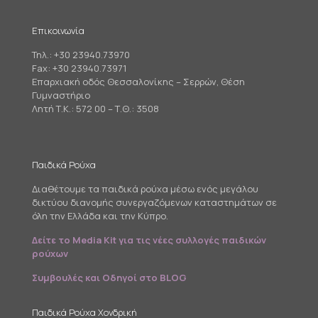
Επικοινωνία
Τηλ.:
+30 23940.73970
Fax: +30 23940.73971
Επαρχιακή οδός Θεσσαλονίκης – Σερρών, Θέση
Γυμναστήριο
Λητή Τ.Κ.: 572 00 – Τ.Θ.: 3508
Παιδικά Ρούχα
Διαθέτουμε τα παιδικά ρούχα μέσω ενός μεγάλου
δικτύου διανομής συνεργαζόμενων καταστημάτων σε
όλη την Ελλάδα και την Κύπρο.
Δείτε το Media Kit για τις νέες συλλογές παιδικών
ρούχων
Συμβουλές και Οδηγοί στο BLOG
Παιδικά Ρούχα Χονδρική