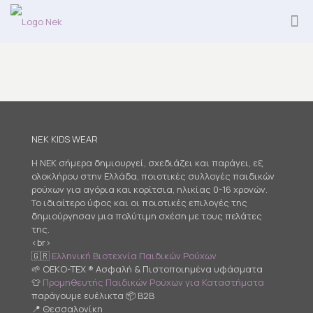
NEK KIDS WEAR
Η NEK σήμερα δημιουργεί, σχεδιάζει και παράγει, εξ
ολοκλήρου στην Ελλάδα, ποιοτικές συλλογές παιδικών
ρούχων για αγόρια και κορίτσια, ηλικίας 0-16 χρονών.
Το ιδιαίτερο ύφος και οι ποιοτικές επιλογές της
δημιούργησαν μια πολύτιμη σχέση με τους πελάτες
της.
<br>
🇬🇷
Ελληνική Βιοτεχνία Παιδικών Ρούχων
🌱 OEKO-TEX ® Ασφαλή & Πιστοποιημένα υφάσματα
👕
Προμηθευτής Παιδικών Ρούχων για Καταστήματα
παράγουμε ευέλικτα 📦 B2B
📍 Θεσσαλονίκη