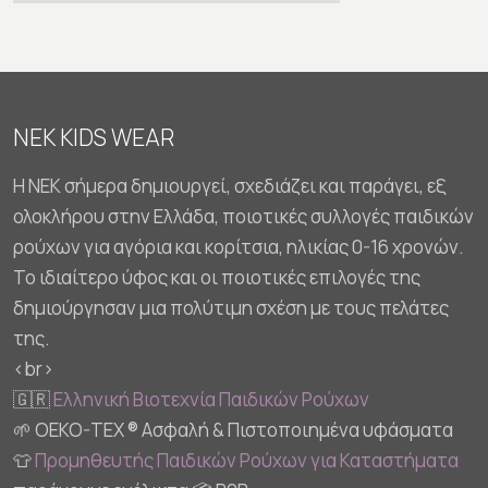
NEK KIDS WEAR
Η NEK σήμερα δημιουργεί, σχεδιάζει και παράγει, εξ
ολοκλήρου στην Ελλάδα, ποιοτικές συλλογές παιδικών
ρούχων για αγόρια και κορίτσια, ηλικίας 0-16 χρονών.
Το ιδιαίτερο ύφος και οι ποιοτικές επιλογές της
δημιούργησαν μια πολύτιμη σχέση με τους πελάτες
της.
<br>
🇬🇷
Ελληνική Βιοτεχνία Παιδικών Ρούχων
🌱 OEKO-TEX ® Ασφαλή & Πιστοποιημένα υφάσματα
👕
Προμηθευτής Παιδικών Ρούχων για Καταστήματα