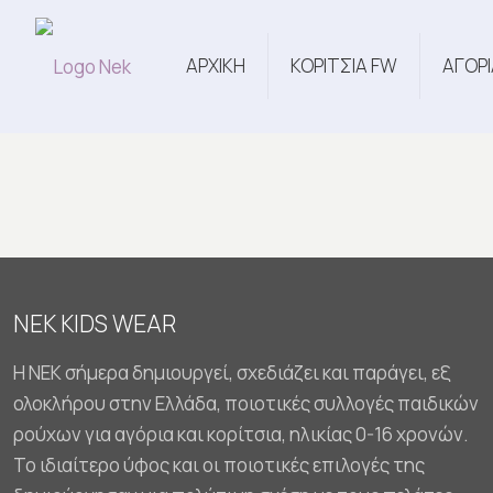
ΑΡΧΙΚΗ
ΚΟΡΙΤΣΙΑ FW
ΑΓΟΡΙ
NEK KIDS WEAR
Η NEK σήμερα δημιουργεί, σχεδιάζει και παράγει, εξ
ολοκλήρου στην Ελλάδα, ποιοτικές συλλογές παιδικών
ρούχων για αγόρια και κορίτσια, ηλικίας 0-16 χρονών.
Το ιδιαίτερο ύφος και οι ποιοτικές επιλογές της