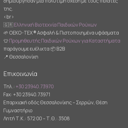
δημιούργησαν μια πολύτιμη σχέση με τους πελάτες
της.
<br>
🇬🇷
Ελληνική Βιοτεχνία Παιδικών Ρούχων
🌱 OEKO-TEX ® Ασφαλή & Πιστοποιημένα υφάσματα
👕
Προμηθευτής Παιδικών Ρούχων για Καταστήματα
παράγουμε ευέλικτα 📦 B2B
📍 Θεσσαλονίκη
Επικοινωνία
Τηλ.:
+30 23940.73970
Fax: +30 23940.73971
Επαρχιακή οδός Θεσσαλονίκης – Σερρών, Θέση
Γυμναστήριο
Λητή Τ.Κ.: 572 00 – Τ.Θ.: 3508