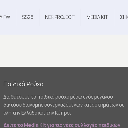
Α FW
SS26
NEK PROJECT
MEDIA KIT
ΣΗ
Παιδικά Ρούχα
Διαθέτουμε τα παιδικά ρούχα μέσω ενός μεγάλου
δικτύου διανομής συνεργαζόμενων καταστημάτων σε
όλη την Ελλάδα και την Κύπρο.
Δείτε το Media Kit για τις νέες συλλογές παιδικών