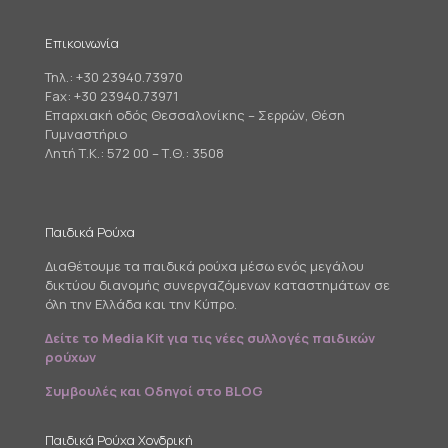
Επικοινωνία
Τηλ.:
+30 23940.73970
Fax: +30 23940.73971
Επαρχιακή οδός Θεσσαλονίκης – Σερρών, Θέση
Γυμναστήριο
Λητή Τ.Κ.: 572 00 – Τ.Θ.: 3508
Παιδικά Ρούχα
Διαθέτουμε τα παιδικά ρούχα μέσω ενός μεγάλου
δικτύου διανομής συνεργαζόμενων καταστημάτων σε
όλη την Ελλάδα και την Κύπρο.
Δείτε το Media Kit για τις νέες συλλογές παιδικών
ρούχων
Συμβουλές και Οδηγοί στο BLOG
Παιδικά Ρούχα Χονδρική