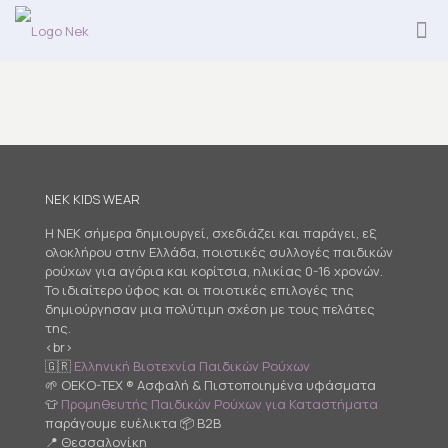
NEK KIDS WEAR
Η NEK σήμερα δημιουργεί, σχεδιάζει και παράγει, εξ
ολοκλήρου στην Ελλάδα, ποιοτικές συλλογές παιδικών
ρούχων για αγόρια και κορίτσια, ηλικίας 0-16 χρονών.
Το ιδιαίτερο ύφος και οι ποιοτικές επιλογές της
δημιούργησαν μια πολύτιμη σχέση με τους πελάτες
της.
<br>
🇬🇷
Ελληνική Βιοτεχνία Παιδικών Ρούχων
🌱 OEKO-TEX ® Ασφαλή & Πιστοποιημένα υφάσματα
👕
Προμηθευτής Παιδικών Ρούχων για Καταστήματα
παράγουμε ευέλικτα 📦 B2B
📍 Θεσσαλονίκη