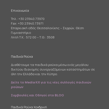
Επικοινωνία
Τηλ.:
+30 23940.73970
Fax: +30 23940.73971
Επαρχιακή οδός Θεσσαλονίκης – Σερρών, Θέση
Γυμναστήριο
Λητή Τ.Κ.: 572 00 – Τ.Θ.: 3508
Παιδικά Ρούχα
Διαθέτουμε τα παιδικά ρούχα μέσω ενός μεγάλου
δικτύου διανομής συνεργαζόμενων καταστημάτων σε
όλη την Ελλάδα και την Κύπρο.
Δείτε το Media Kit για τις νέες συλλογές παιδικών
ρούχων
Συμβουλές και Οδηγοί στο BLOG
Παιδικά Ρούχα Χονδρική