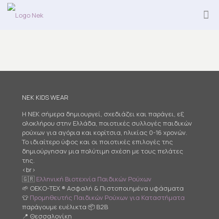
NEK KIDS WEAR
Η NEK σήμερα δημιουργεί, σχεδιάζει και παράγει, εξ
ολοκλήρου στην Ελλάδα, ποιοτικές συλλογές παιδικών
ρούχων για αγόρια και κορίτσια, ηλικίας 0-16 χρονών.
Το ιδιαίτερο ύφος και οι ποιοτικές επιλογές της
δημιούργησαν μια πολύτιμη σχέση με τους πελάτες
της.
<br>
🇬🇷
Ελληνική Βιοτεχνία Παιδικών Ρούχων
🌱 OEKO-TEX ® Ασφαλή & Πιστοποιημένα υφάσματα
👕
Προμηθευτής Παιδικών Ρούχων για Καταστήματα
παράγουμε ευέλικτα 📦 B2B
📍 Θεσσαλονίκη