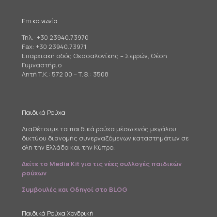
Επικοινωνία
Τηλ.:
+30 23940.73970
Fax: +30 23940.73971
Επαρχιακή οδός Θεσσαλονίκης – Σερρών, Θέση
Γυμναστήριο
Λητή Τ.Κ.: 572 00 – Τ.Θ.: 3508
Παιδικά Ρούχα
Διαθέτουμε τα παιδικά ρούχα μέσω ενός μεγάλου
δικτύου διανομής συνεργαζόμενων καταστημάτων σε
όλη την Ελλάδα και την Κύπρο.
Δείτε το Media Kit για τις νέες συλλογές παιδικών
ρούχων
Συμβουλές και Οδηγοί στο BLOG
Παιδικά Ρούχα Χονδρική