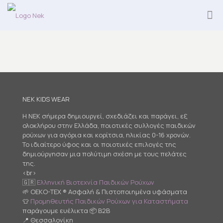
NEK KIDS WEAR
Η NEK σήμερα δημιουργεί, σχεδιάζει και παράγει, εξ
ολοκλήρου στην Ελλάδα, ποιοτικές συλλογές παιδικών
ρούχων για αγόρια και κορίτσια, ηλικίας 0-16 χρονών.
Το ιδιαίτερο ύφος και οι ποιοτικές επιλογές της
δημιούργησαν μια πολύτιμη σχέση με τους πελάτες
της.
<br>
🇬🇷
Ελληνική Βιοτεχνία Παιδικών Ρούχων
🌱 OEKO-TEX ® Ασφαλή & Πιστοποιημένα υφάσματα
👕
Προμηθευτής Παιδικών Ρούχων για Καταστήματα
παράγουμε ευέλικτα 📦 B2B
📍 Θεσσαλονίκη