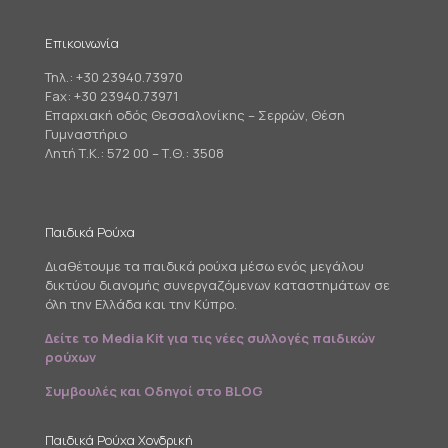
Επικοινωνία
Τηλ.:
+30 23940.73970
Fax: +30 23940.73971
Επαρχιακή οδός Θεσσαλονίκης – Σερρών, Θέση
Γυμναστήριο
Λητή Τ.Κ.: 572 00 – Τ.Θ.: 3508
Παιδικά Ρούχα
Διαθέτουμε τα παιδικά ρούχα μέσω ενός μεγάλου
δικτύου διανομής συνεργαζόμενων καταστημάτων σε
όλη την Ελλάδα και την Κύπρο.
Δείτε το Media Kit για τις νέες συλλογές παιδικών
ρούχων
Συμβουλές και Οδηγοί στο BLOG
Παιδικά Ρούχα Χονδρική