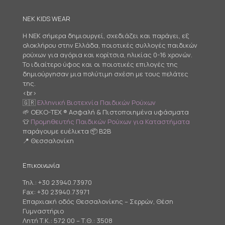
NEK KIDS WEAR
Η NEK σήμερα δημιουργεί, σχεδιάζει και παράγει, εξ
ολοκλήρου στην Ελλάδα, ποιοτικές συλλογές παιδικών
ρούχων για αγόρια και κορίτσια, ηλικίας 0-16 χρονών.
Το ιδιαίτερο ύφος και οι ποιοτικές επιλογές της
δημιούργησαν μια πολύτιμη σχέση με τους πελάτες
της.
<br>
🇬🇷
Ελληνική Βιοτεχνία Παιδικών Ρούχων
🌱 OEKO-TEX ® Ασφαλή & Πιστοποιημένα υφάσματα
👕
Προμηθευτής Παιδικών Ρούχων για Καταστήματα
παράγουμε ευέλικτα 📦 B2B
📍 Θεσσαλονίκη
Επικοινωνία
Τηλ.:
+30 23940.73970
Fax: +30 23940.73971
Επαρχιακή οδός Θεσσαλονίκης – Σερρών, Θέση
Γυμναστήριο
Λητή Τ.Κ.: 572 00 – Τ.Θ.: 3508