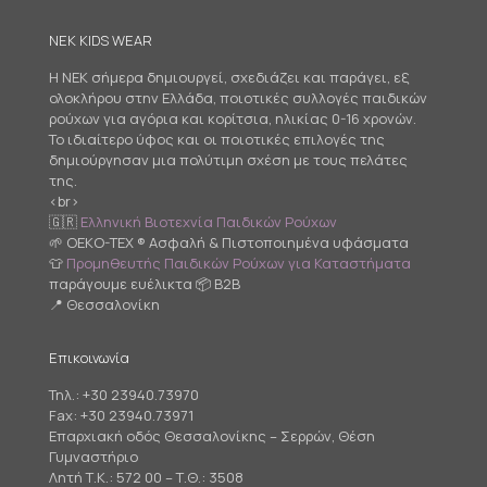
NEK KIDS WEAR
Η NEK σήμερα δημιουργεί, σχεδιάζει και παράγει, εξ
ολοκλήρου στην Ελλάδα, ποιοτικές συλλογές παιδικών
ρούχων για αγόρια και κορίτσια, ηλικίας 0-16 χρονών.
Το ιδιαίτερο ύφος και οι ποιοτικές επιλογές της
δημιούργησαν μια πολύτιμη σχέση με τους πελάτες
της.
<br>
🇬🇷
Ελληνική Βιοτεχνία Παιδικών Ρούχων
🌱 OEKO-TEX ® Ασφαλή & Πιστοποιημένα υφάσματα
👕
Προμηθευτής Παιδικών Ρούχων για Καταστήματα
παράγουμε ευέλικτα 📦 B2B
📍 Θεσσαλονίκη
Επικοινωνία
Τηλ.:
+30 23940.73970
Fax: +30 23940.73971
Επαρχιακή οδός Θεσσαλονίκης – Σερρών, Θέση
Γυμναστήριο
Λητή Τ.Κ.: 572 00 – Τ.Θ.: 3508