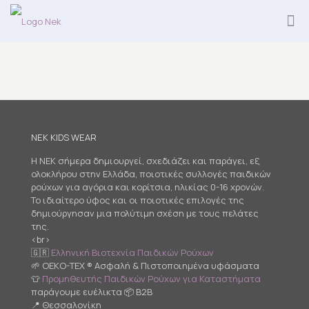
NEK KIDS WEAR
Η NEK σήμερα δημιουργεί, σχεδιάζει και παράγει, εξ
ολοκλήρου στην Ελλάδα, ποιοτικές συλλογές παιδικών
ρούχων για αγόρια και κορίτσια, ηλικίας 0-16 χρονών.
Το ιδιαίτερο ύφος και οι ποιοτικές επιλογές της
δημιούργησαν μια πολύτιμη σχέση με τους πελάτες
της.
<br>
🇬🇷
Ελληνική Βιοτεχνία Παιδικών Ρούχων
🌱 OEKO-TEX ® Ασφαλή & Πιστοποιημένα υφάσματα
👕
Προμηθευτής Παιδικών Ρούχων για Καταστήματα
παράγουμε ευέλικτα 📦 B2B
📍 Θεσσαλονίκη