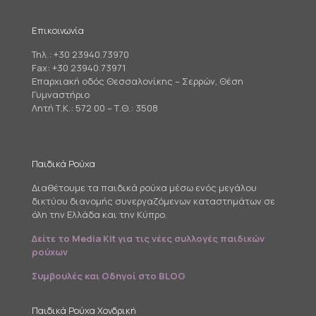
Επικοινωνία
Τηλ.:
+30 23940.73970
Fax: +30 23940.73971
Επαρχιακή οδός Θεσσαλονίκης – Σερρών, Θέση
Γυμναστήριο
Λητή Τ.Κ.: 572 00 – Τ.Θ.: 3508
Παιδικά Ρούχα
Διαθέτουμε τα παιδικά ρούχα μέσω ενός μεγάλου
δικτύου διανομής συνεργαζόμενων καταστημάτων σε
όλη την Ελλάδα και την Κύπρο.
Δείτε το Media Kit για τις νέες συλλογές παιδικών
ρούχων
Συμβουλές και Οδηγοί στο BLOG
Παιδικά Ρούχα Χονδρική