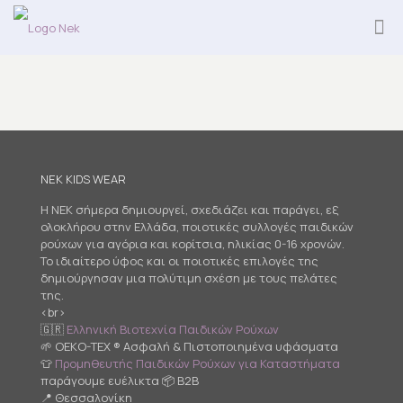
NEK KIDS WEAR
Η NEK σήμερα δημιουργεί, σχεδιάζει και παράγει, εξ
ολοκλήρου στην Ελλάδα, ποιοτικές συλλογές παιδικών
ρούχων για αγόρια και κορίτσια, ηλικίας 0-16 χρονών.
Το ιδιαίτερο ύφος και οι ποιοτικές επιλογές της
δημιούργησαν μια πολύτιμη σχέση με τους πελάτες
της.
<br>
🇬🇷
Ελληνική Βιοτεχνία Παιδικών Ρούχων
🌱 OEKO-TEX ® Ασφαλή & Πιστοποιημένα υφάσματα
👕
Προμηθευτής Παιδικών Ρούχων για Καταστήματα
παράγουμε ευέλικτα 📦 B2B
📍 Θεσσαλονίκη