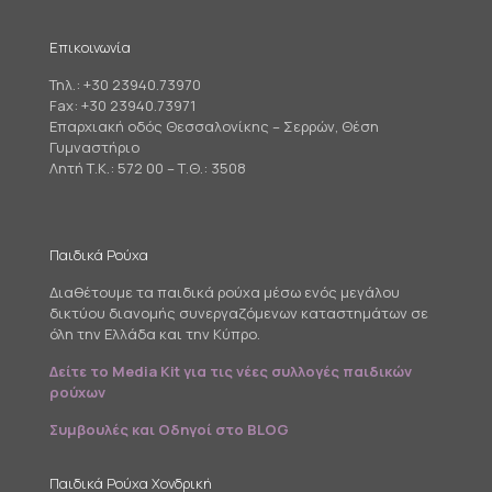
Επικοινωνία
Τηλ.:
+30 23940.73970
Fax: +30 23940.73971
Επαρχιακή οδός Θεσσαλονίκης – Σερρών, Θέση
Γυμναστήριο
Λητή Τ.Κ.: 572 00 – Τ.Θ.: 3508
Παιδικά Ρούχα
Διαθέτουμε τα παιδικά ρούχα μέσω ενός μεγάλου
δικτύου διανομής συνεργαζόμενων καταστημάτων σε
όλη την Ελλάδα και την Κύπρο.
Δείτε το Media Kit για τις νέες συλλογές παιδικών
ρούχων
Συμβουλές και Οδηγοί στο BLOG
Παιδικά Ρούχα Χονδρική