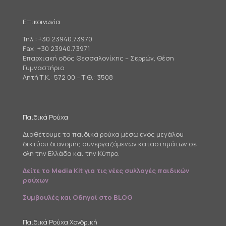
Επικοινωνία
Τηλ.:
+30 23940.73970
Fax: +30 23940.73971
Επαρχιακή οδός Θεσσαλονίκης – Σερρών, Θέση
Γυμναστήριο
Λητή Τ.Κ.: 572 00 – Τ.Θ.: 3508
Παιδικά Ρούχα
Διαθέτουμε τα παιδικά ρούχα μέσω ενός μεγάλου
δικτύου διανομής συνεργαζόμενων καταστημάτων σε
όλη την Ελλάδα και την Κύπρο.
Δείτε το Media Kit για τις νέες συλλογές παιδικών
ρούχων
Συμβουλές και Οδηγοί στο BLOG
Παιδικά Ρούχα Χονδρική