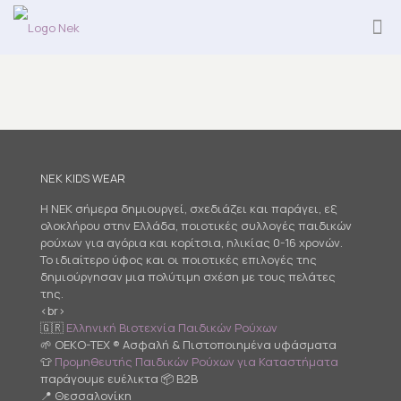
NEK KIDS WEAR
Η NEK σήμερα δημιουργεί, σχεδιάζει και παράγει, εξ
ολοκλήρου στην Ελλάδα, ποιοτικές συλλογές παιδικών
ρούχων για αγόρια και κορίτσια, ηλικίας 0-16 χρονών.
Το ιδιαίτερο ύφος και οι ποιοτικές επιλογές της
δημιούργησαν μια πολύτιμη σχέση με τους πελάτες
της.
<br>
🇬🇷
Ελληνική Βιοτεχνία Παιδικών Ρούχων
🌱 OEKO-TEX ® Ασφαλή & Πιστοποιημένα υφάσματα
👕
Προμηθευτής Παιδικών Ρούχων για Καταστήματα
παράγουμε ευέλικτα 📦 B2B
📍 Θεσσαλονίκη