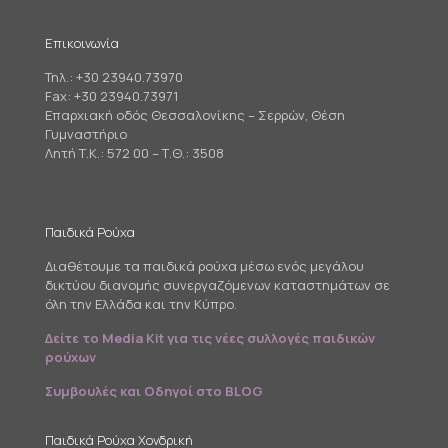
Επικοινωνία
Τηλ.:
+30 23940.73970
Fax: +30 23940.73971
Επαρχιακή οδός Θεσσαλονίκης – Σερρών, Θέση
Γυμναστήριο
Λητή Τ.Κ.: 572 00 – Τ.Θ.: 3508
Παιδικά Ρούχα
Διαθέτουμε τα παιδικά ρούχα μέσω ενός μεγάλου
δικτύου διανομής συνεργαζόμενων καταστημάτων σε
όλη την Ελλάδα και την Κύπρο.
Δείτε το Media Kit για τις νέες συλλογές παιδικών
ρούχων
Συμβουλές και Οδηγοί στο BLOG
Παιδικά Ρούχα Χονδρική