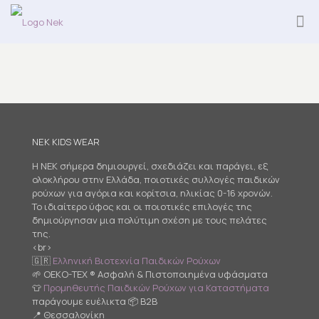
NEK KIDS WEAR
Η NEK σήμερα δημιουργεί, σχεδιάζει και παράγει, εξ
ολοκλήρου στην Ελλάδα, ποιοτικές συλλογές παιδικών
ρούχων για αγόρια και κορίτσια, ηλικίας 0-16 χρονών.
Το ιδιαίτερο ύφος και οι ποιοτικές επιλογές της
δημιούργησαν μια πολύτιμη σχέση με τους πελάτες
της.
<br>
🇬🇷
Ελληνική Βιοτεχνία Παιδικών Ρούχων
🌱 OEKO-TEX ® Ασφαλή & Πιστοποιημένα υφάσματα
👕
Προμηθευτής Παιδικών Ρούχων για Καταστήματα
παράγουμε ευέλικτα 📦 B2B
📍 Θεσσαλονίκη