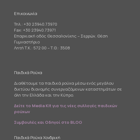
Επικοινωνία
Τηλ.:
+30 23940.73970
Fax: +30 23940.73971
Επαρχιακή οδός Θεσσαλονίκης – Σερρών, Θέση
Γυμναστήριο
Λητή Τ.Κ.: 572 00 – Τ.Θ.: 3508
Παιδικά Ρούχα
Διαθέτουμε τα παιδικά ρούχα μέσω ενός μεγάλου
δικτύου διανομής συνεργαζόμενων καταστημάτων σε
όλη την Ελλάδα και την Κύπρο.
Δείτε το Media Kit για τις νέες συλλογές παιδικών
ρούχων
Συμβουλές και Οδηγοί στο BLOG
Παιδικά Ρούχα Χονδρική