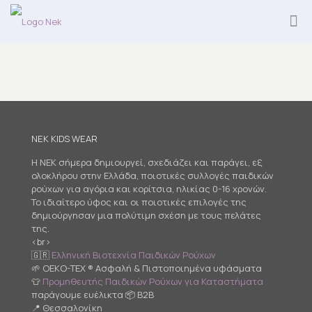
NEK KIDS WEAR
Η NEK σήμερα δημιουργεί, σχεδιάζει και παράγει, εξ
ολοκλήρου στην Ελλάδα, ποιοτικές συλλογές παιδικών
ρούχων για αγόρια και κορίτσια, ηλικίας 0-16 χρονών.
Το ιδιαίτερο ύφος και οι ποιοτικές επιλογές της
δημιούργησαν μια πολύτιμη σχέση με τους πελάτες
της.
<br>
🇬🇷
Ελληνική Βιοτεχνία Παιδικών Ρούχων
🌱 OEKO-TEX ® Ασφαλή & Πιστοποιημένα υφάσματα
👕
Προμηθευτής Παιδικών Ρούχων για Καταστήματα
παράγουμε ευέλικτα 📦 B2B
📍 Θεσσαλονίκη