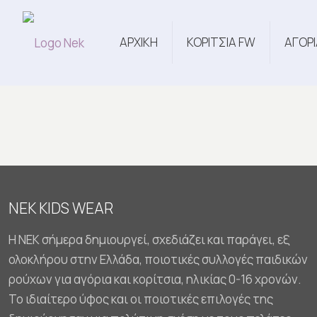
ΑΡΧΙΚΗ
ΚΟΡΙΤΣΙΑ FW
ΑΓΟΡΙ
NEK KIDS WEAR
Η NEK σήμερα δημιουργεί, σχεδιάζει και παράγει, εξ
ολοκλήρου στην Ελλάδα, ποιοτικές συλλογές παιδικών
ρούχων για αγόρια και κορίτσια, ηλικίας 0-16 χρονών.
Το ιδιαίτερο ύφος και οι ποιοτικές επιλογές της