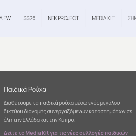
Α FW
SS26
NEK PROJECT
MEDIA KIT
ΣΗ
Παιδικά Ρούχα
Διαθέτουμε τα παιδικά ρούχα μέσω ενός μεγάλου
δικτύου διανομής συνεργαζόμενων καταστημάτων σε
όλη την Ελλάδα και την Κύπρο.
Δείτε το Media Kit για τις νέες συλλογές παιδικών