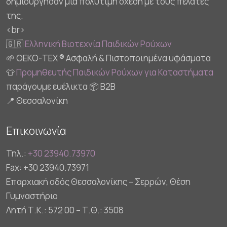
δημιούργησαν μια πολύτιμη σχέση με τους πελάτες
της.
<br>
🇬🇷
Ελληνική Βιοτεχνία Παιδικών Ρούχων
🌱 OEKO-TEX ® Ασφαλή & Πιστοποιημένα υφάσματα
👕
Προμηθευτής Παιδικών Ρούχων για Καταστήματα
παράγουμε ευέλικτα 📦 B2B
📍 Θεσσαλονίκη
Επικοινωνία
Τηλ.:
+30 23940.73970
Fax: +30 23940.73971
Επαρχιακή οδός Θεσσαλονίκης – Σερρών, Θέση
Γυμναστήριο
Λητή Τ.Κ.: 572 00 – Τ.Θ.: 3508