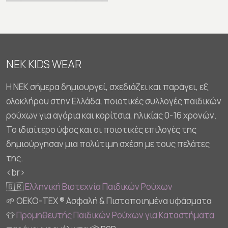
NEK KIDS WEAR
Η NEK σήμερα δημιουργεί, σχεδιάζει και παράγει, εξ
ολοκλήρου στην Ελλάδα, ποιοτικές συλλογές παιδικών
ρούχων για αγόρια και κορίτσια, ηλικίας 0-16 χρονών.
Το ιδιαίτερο ύφος και οι ποιοτικές επιλογές της
δημιούργησαν μια πολύτιμη σχέση με τους πελάτες
της.
<br>
🇬🇷
Ελληνική Βιοτεχνία Παιδικών Ρούχων
🌱 OEKO-TEX ® Ασφαλή & Πιστοποιημένα υφάσματα
👕
Προμηθευτής Παιδικών Ρούχων για Καταστήματα